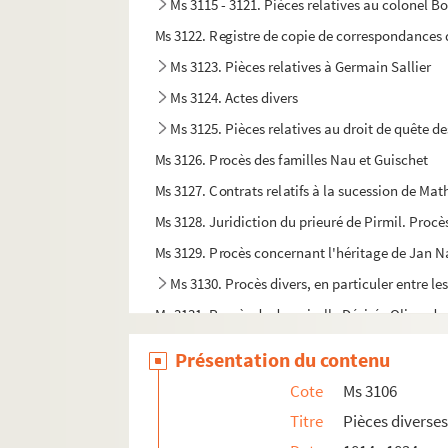
Ms 3115 - 3121. Pièces relatives au colonel B
Ms 3122. Registre de copie de correspondances de
Ms 3123. Pièces relatives à Germain Sallier
Ms 3124. Actes divers
Ms 3125. Pièces relatives au droit de quête de
Ms 3126. Procès des familles Nau et Guischet
Ms 3127. Contrats relatifs à la sucession de Mat
Ms 3128. Juridiction du prieuré de Pirmil. Proc
Ms 3129. Procès concernant l'héritage de Jan 
Ms 3130. Procès divers, en particuler entre le
Ms 3131. Procès de demoiselle Désirée Olive, de 
Ms 3132. Contrats, aveux, jugements, legs co
Présentation du contenu
Ms 3133. Thomas Maisonneuve. Oeuvres
Cote
Ms 3106
Ms 3134. Lettres du général Pierre Cambronn
Titre
Pièces diverses
Ms 3135. Lettres de personnalités de Nantes