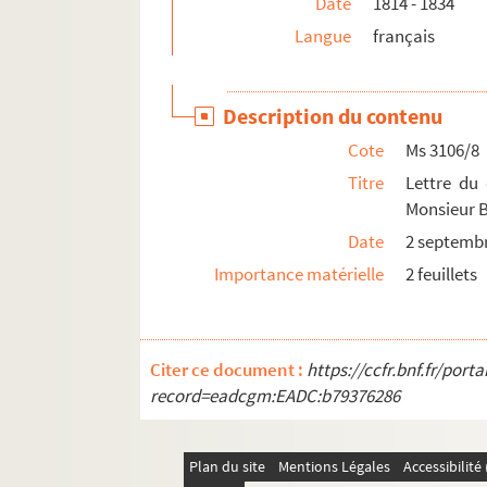
Date
1814 - 1834
Ms 3128. Juridiction du prieuré de Pirmil. Proc
Langue
français
Ms 3129. Procès concernant l'héritage de Jan 
Ms 3130. Procès divers, en particuler entre le
Description du contenu
Ms 3131. Procès de demoiselle Désirée Olive, de 
Cote
Ms 3106/8
Ms 3132. Contrats, aveux, jugements, legs co
Titre
Lettre du
Ms 3133. Thomas Maisonneuve. Oeuvres
Monsieur B
Ms 3134. Lettres du général Pierre Cambronn
Date
2 septemb
Ms 3135. Lettres de personnalités de Nantes
Importance matérielle
2 feuillets
Ms 3136. Lettres de personnalités de Nantes
Ms 3137. Lettres d'Olivier Merson père à Henri
Ms 3138. Lettres de personnalités littéraires, 
Citer ce document :
https://ccfr.bnf.fr/por
record=eadcgm:EADC:b79376286
Ms 3139. Bernard Roy. Oeuvre théâtrale
Ms 3140. Fonds Sibille. Propagande électorale 
Ms 3141. Copie de l'
Articles de la capitulation 
Plan du site
Mentions Légales
Accessibilit