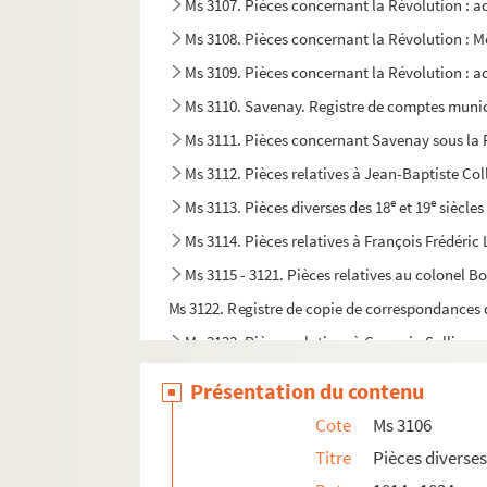
Ms 3107. Pièces concernant la Révolution : ad
Ms 3108. Pièces concernant la Révolution : Mo
Ms 3109. Pièces concernant la Révolution : 
Ms 3110. Savenay. Registre de comptes muni
Ms 3111. Pièces concernant Savenay sous la 
Ms 3112. Pièces relatives à Jean-Baptiste Col
e
e
Ms 3113. Pièces diverses des 18
et 19
siècles
Ms 3114. Pièces relatives à François Frédéric
Ms 3115 - 3121. Pièces relatives au colonel B
Ms 3122. Registre de copie de correspondances de
Ms 3123. Pièces relatives à Germain Sallier
Ms 3124. Actes divers
Présentation du contenu
Ms 3125. Pièces relatives au droit de quête de
Cote
Ms 3106
Ms 3126. Procès des familles Nau et Guischet
Titre
Pièces diverses
Ms 3127. Contrats relatifs à la sucession de Mat