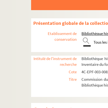
Dossier n° 47
Dossier n° 48
Dossier n° 49
Présentation globale de la collecti
Dossier n° 50
Etablissement de
Bibliothèque his
Dossier n° 51
conservation
Tous les
Dossier n° 52
Dossier n° 52 bis
Dossier n° 53
Intitulé de l'instrument de
Bibliothèque hi
recherche
Inventaire du f
Dossier n° 53 bis
Cote
4C-EPF-003-0082
Dossier n° 54
Titre
Commission du V
Dossier n° 55
Bibliothèque his
Dossier n° 56
Dossier n° 57
Dossier n° 58