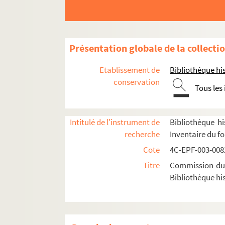
Dossier n° 35
Dossier n° 36
Dossier n° 37
Présentation globale de la collecti
Dossier n° 38
Etablissement de
Bibliothèque his
Dossier n° 39
conservation
Tous les
Dossier n° 41
Dossier n° 41 bis
Dossier n° 42
Intitulé de l'instrument de
Bibliothèque hi
recherche
Inventaire du f
Dossier n° 43
Cote
4C-EPF-003-0082
Dossier n° 44
Titre
Commission du V
Dossier n° 45
Bibliothèque his
Dossier n° 45 bis
Dossier n° 46
Dossier n° 47