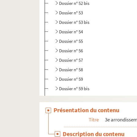
Dossier n° 52 bis
Dossier n° 53
Dossier n° 53 bis
Dossier n° 54
Dossier n° 55
Dossier n° 56
Dossier n° 57
Dossier n° 58
Dossier n° 59
Dossier n° 59 bis
Dossier n° 60
Dossier n° 61
Présentation du contenu
Dossier n° 61 bis
Titre
3e arrondisse
Dossier n° 61 ter
Description du contenu
Dossier n° 62