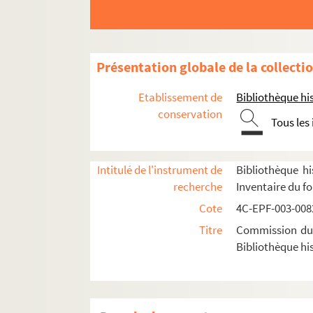
Dossier n° 29 bis
Dossier n° 30
Dossier n° 31
Présentation globale de la collecti
Dossier n° 32
Etablissement de
Bibliothèque his
Dossier n° 32 bis
conservation
Tous les
Dossier n° 33
Dossier n° 33 bis
Intitulé de l'instrument de
Bibliothèque hi
Dossier n° 34
recherche
Inventaire du f
Dossier n° 35
Cote
4C-EPF-003-0082
Dossier n° 36
Titre
Commission du V
Dossier n° 37
Bibliothèque his
Dossier n° 38
Dossier n° 39
Dossier n° 41