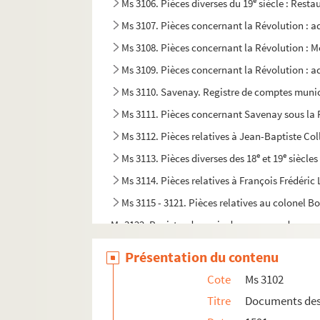
e
Ms 3106. Pièces diverses du 19
siècle : Resta
Ms 3107. Pièces concernant la Révolution : ad
Ms 3108. Pièces concernant la Révolution : Mo
Ms 3109. Pièces concernant la Révolution : 
Ms 3110. Savenay. Registre de comptes muni
Ms 3111. Pièces concernant Savenay sous la 
Ms 3112. Pièces relatives à Jean-Baptiste Col
e
e
Ms 3113. Pièces diverses des 18
et 19
siècles
Ms 3114. Pièces relatives à François Frédéric
Ms 3115 - 3121. Pièces relatives au colonel B
Ms 3122. Registre de copie de correspondances de
Ms 3123. Pièces relatives à Germain Sallier
Présentation du contenu
Ms 3124. Actes divers
Cote
Ms 3102
Ms 3125. Pièces relatives au droit de quête de
Titre
Documents des
Ms 3126. Procès des familles Nau et Guischet