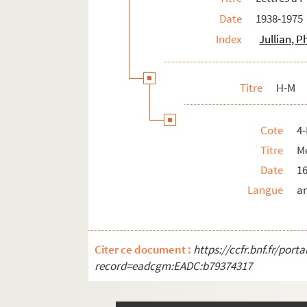
Papiers de famille
Date
1938-1975
Papiers de Ghislain de Diesbach
Index
Jullian, P
Titre
H-M
Cote
4
Titre
Me
Date
16
Langue
a
Citer ce document :
https://ccfr.bnf.fr/por
record=eadcgm:EADC:b79374317