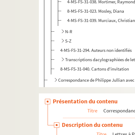
4-MS-FS-31-038. Mortimer, Raymon
8-MS-FS-31-023. Mosley, Diana
4-MS-FS-31-039. Murciaux, Christia
N-R
S-Z
4-MS-FS-31-294. Auteurs non identifiés
Transcriptions dacylographiées de let
8-MS-FS-31-040. Cartons d'invitation
Correspondance de Philippe Jullian avec
Correspondance des membres de la famil
Présentation du contenu
Photographies
Papiers personnels
Titre
Correspondan
Documents relatifs à la publication des oeuvr
Description du contenu
Articles et documents sur Philippe Jullian
Titre
Lettres à P