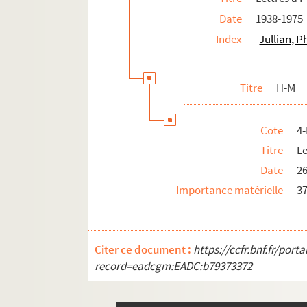
Date
1938-1975
4-MS-FS-31-294. Auteurs non identifiés
Index
Jullian, P
Transcriptions dacylographiées de let
8-MS-FS-31-040. Cartons d'invitation
Titre
H-M
Correspondance de Philippe Jullian avec
Correspondance des membres de la famil
Cote
4
Photographies
Titre
Le
Papiers personnels
Date
26
Documents relatifs à la publication des oeuvr
Importance matérielle
37
Articles et documents sur Philippe Jullian
Papiers de famille
Papiers de Ghislain de Diesbach
Citer ce document :
https://ccfr.bnf.fr/por
record=eadcgm:EADC:b79373372