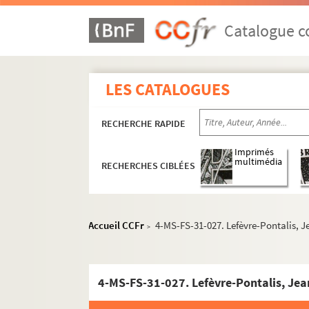
Catalogue co
LES CATALOGUES
RECHERCHE RAPIDE
Imprimés
multimédia
RECHERCHES CIBLÉES
Oeuvres littéraires
Oeuvres graphiques
Accueil CCFr
4-MS-FS-31-027. Lefèvre-Pontalis, 
>
Correspondance
Lettres de Philippe Jullian
4-MS-FS-31-027. Lefèvre-Pontalis, Jea
Lettres à Philippe Jullian
A-C