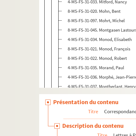
4-MS-FS-31-033. Mitford, Nancy
8-MS-FS-31-020. Mohn, Bent
8-MS-FS-31-097. Mohrt, Michel
8-MS-FS-31-045. Montgasen Lastour
4-MS-FS-31-034. Monod, Elisabeth
8-MS-FS-31-021. Monod, François
8-MS-FS-31-022. Monod, Robert
4-MS-FS-31-035. Morand, Paul
4-MS-FS-31-036. Morphé, Jean-Pierr
4-MS-FS-31-037. Montherlant, Henry
4-MS-FS-31-038. Mortimer, Raymon
Présentation du contenu
8-MS-FS-31-023. Mosley, Diana
Titre
Correspondan
4-MS-FS-31-039. Murciaux, Christia
Description du contenu
N-R
Titre
Lettres à P
S-Z