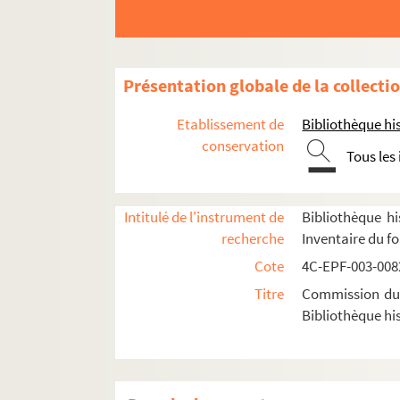
3e arrondissement
Dossier n° 1
Dossier n° 1 bis
Présentation globale de la collecti
Dossier n° 2
Etablissement de
Bibliothèque his
Dossier n° 3
conservation
Tous les
Dossier n° 4
Dossier n° 5
Intitulé de l'instrument de
Bibliothèque hi
Dossier n° 6
recherche
Inventaire du f
Dossier n° 7
Cote
4C-EPF-003-0082
Dossier n° 8
Titre
Commission du V
Dossier n° 9
Bibliothèque his
Dossier n° 10
Dossier n° 10 bis
Dossier n° 11