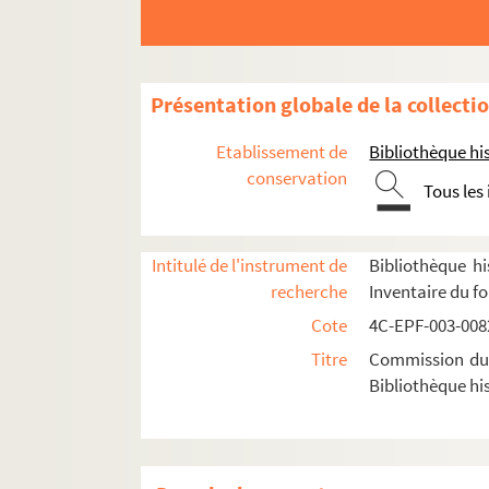
Dossier n° 1
Dossier n° 1 bis
Dossier n° 2
Présentation globale de la collecti
Dossier n° 3
Etablissement de
Bibliothèque his
Dossier n° 4
conservation
Tous les
Dossier n° 5
Dossier n° 6
Dossier n° 7
Intitulé de l'instrument de
Bibliothèque hi
recherche
Inventaire du f
Dossier n° 8
Cote
4C-EPF-003-0082
Dossier n° 9
Titre
Commission du V
Dossier n° 10
Bibliothèque his
Dossier n° 10 bis
Dossier n° 11
Dossier n° 12