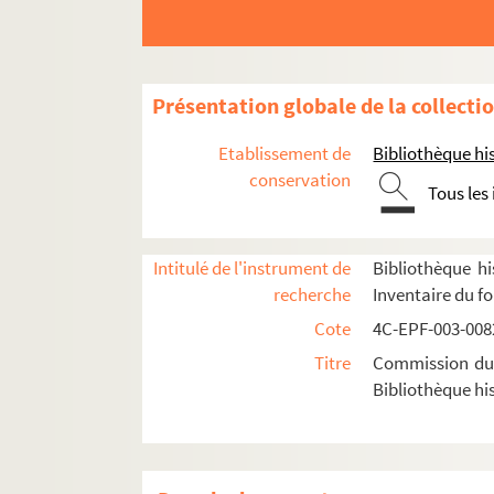
2e arrondissement
3e arrondissement
Dossier n° 1
Présentation globale de la collecti
Dossier n° 1 bis
Etablissement de
Bibliothèque his
Dossier n° 2
conservation
Tous les
Dossier n° 3
Dossier n° 4
Intitulé de l'instrument de
Bibliothèque hi
Dossier n° 5
recherche
Inventaire du f
Dossier n° 6
Cote
4C-EPF-003-0082
Dossier n° 7
Titre
Commission du V
Dossier n° 8
Bibliothèque his
Dossier n° 9
Dossier n° 10
Dossier n° 10 bis