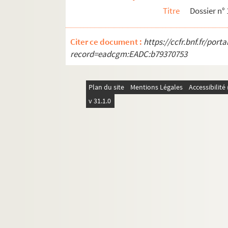
Titre
Dossier n° 
Dossier n° 32 bis
Dossier n° 33
Citer ce document :
https://ccfr.bnf.fr/por
Dossier n° 33 bis
record=eadcgm:EADC:b79370753
Dossier n° 34
Dossier n° 35
Plan du site
Mentions Légales
Accessibilit
Dossier n° 36
v 31.1.0
Dossier n° 37
Dossier n° 38
Dossier n° 39
Dossier n° 41
Dossier n° 41 bis
Dossier n° 42
Dossier n° 43
Dossier n° 44