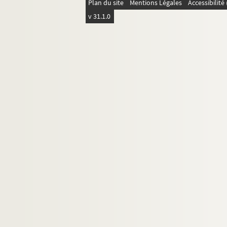
Plan du site
Mentions Légales
Accessibilit
4-MS-FS-31-292. Chimay-Caraman, 
v 31.1.0
4-MS-FS-31-297. Cirares, Julien
4-MS-FS-31-011. Clogenson, Yves E.
4-MS-FS-31-012. Closait de Villepinte
4-MS-FS-31-013. Core, Philip
4-MS-FS-31-014. Croix, Christian de
4-MS-FS-31-259. Cruse, Gérard
4-MS-FS-31-015. Curtis, Jean-Louis
D-G
H-M
N-R
S-Z
4-MS-FS-31-294. Auteurs non identifiés
Transcriptions dacylographiées de let