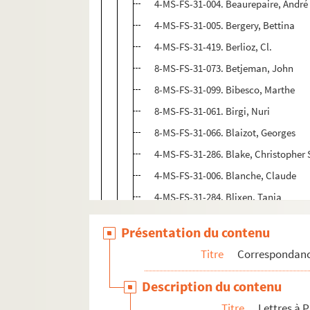
4-MS-FS-31-004. Beaurepaire, André
4-MS-FS-31-005. Bergery, Bettina
4-MS-FS-31-419. Berlioz, Cl.
8-MS-FS-31-073. Betjeman, John
8-MS-FS-31-099. Bibesco, Marthe
8-MS-FS-31-061. Birgi, Nuri
8-MS-FS-31-066. Blaizot, Georges
4-MS-FS-31-286. Blake, Christopher 
4-MS-FS-31-006. Blanche, Claude
4-MS-FS-31-284. Blixen, Tania
8-MS-FS-31-072. Boisdeffre, Pierre d
Présentation du contenu
4-MS-FS-31-271. Bokanowski, Hélèn
Titre
Correspondan
8-MS-FS-31-076. Bourdet, Denise
8-MS-FS-31-087. Bousquet, Marie-Lo
Description du contenu
8-MS-FS-31-102. Brandreth, Jim
Titre
Lettres à P