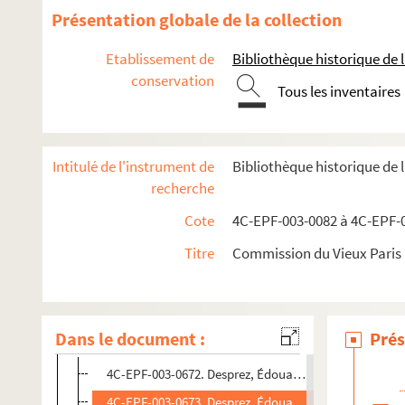
Dossier n° 69
Présentation globale de la collection
Dossier n° 71
Etablissement de
Bibliothèque historique de la
Dossier n° 71 bis
conservation
Dossier n° 73
Tous les inventaires
Dossier n° 75
Dossier n° 76
Intitulé de l'instrument de
Bibliothèque historique de 
Dossier n° 77
recherche
Dossier n° 78
Cote
4C-EPF-003-0082 à 4C-EPF-0
Dossier n° 79
Titre
Commission du Vieux Paris :
Dossier n° 80
Dossier n° 81
Dossier n° 83
Dans le document :
Prés
Dossier n° 84
4C-EPF-003-0672. Desprez, Édouard (Photographe). Pa
4C-EPF-003-0673. Desprez, Édouard (Phhotographe). Pa