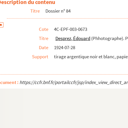
Description du contenu
Titre
Dossier n° 84
Cote
4C-EPF-003-0673
Titre
Desprez, Édouard
(Phhotographe). Par
Date
1924-07-28
Support
tirage argentique noir et blanc, papi
ocument :
https://ccfr.bnf.fr/portailccfr/jsp/index_view_dire