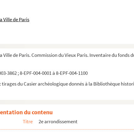
 Ville de Paris
la Ville de Paris. Commission du Vieux Paris. Inventaire du fonds 
03-3862 ; 8-EPF-004-0001 à 8-EPF-004-1100
 tirages du Casier archéologique donnés à la Bibliothèque historiq
entation du contenu
Titre
2e arrondissement
ris. 4, rue Némars. Façade sur cour
ris. 4, rue Némars. Détail de la façade sur cour