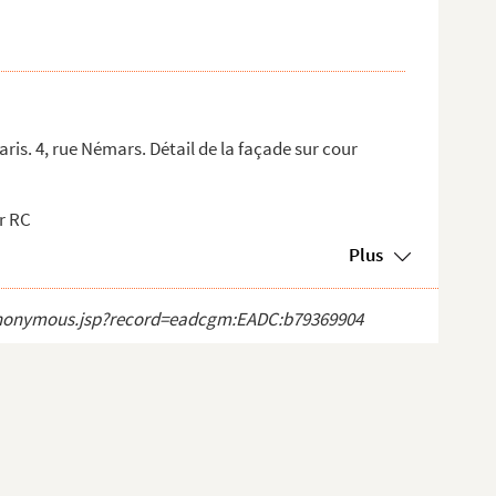
is. 4, rue Némars. Détail de la façade sur cour
er RC
Plus
ct_anonymous.jsp?record=eadcgm:EADC:b79369904