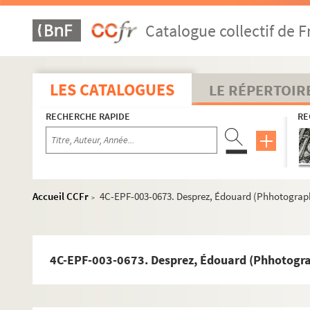
Dossier n° 53
Catalogue collectif de F
Dossier n° 54
Dossier n° 55
Dossier n° 56
LES CATALOGUES
LE RÉPERTOIR
Dossier n° 57
RECHERCHE RAPIDE
RE
Dossier n° 59
Dossier n° 60
Dossier n° 61
Dossier n° 62
Accueil CCFr
4C-EPF-003-0673. Desprez, Édouard (Phhotographe)
>
Dossier n° 65
Dossier n° 66
Dossier n° 67
4C-EPF-003-0673. Desprez, Édouard (Phhotograph
Dossier n° 68
Dossier n° 68 bis