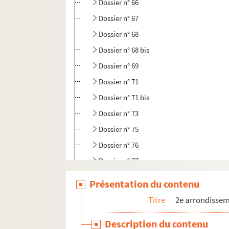
Dossier n° 66
Dossier n° 67
Dossier n° 68
Dossier n° 68 bis
Dossier n° 69
Dossier n° 71
Dossier n° 71 bis
Dossier n° 73
Dossier n° 75
Dossier n° 76
Dossier n° 77
Dossier n° 78
Présentation du contenu
Dossier n° 79
Titre
2e arrondisse
Dossier n° 80
Description du contenu
Dossier n° 81