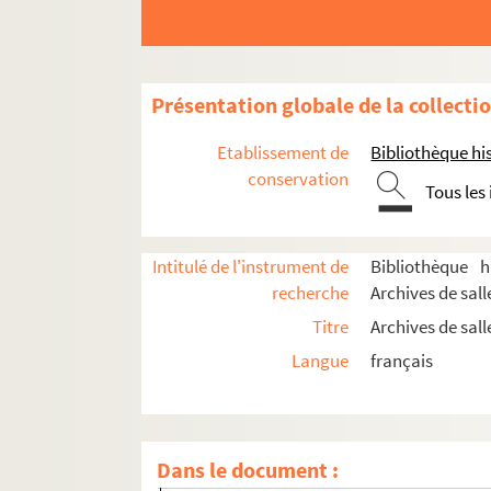
Théâtre Moderne
Théâtre Mogador
Théâtre Mondain
Présentation globale de la collecti
Musée Grévin
Etablissement de
Bibliothèque his
Love Théâtre
conservation
Tous les
Théâtre mutualiste
Nouveau-Théâtre
Intitulé de l'instrument de
Bibliothèque h
Théâtre des Nouveautés, 1878-1911
recherche
Archives de sall
Théâtre des Nouveautés, 1921-
Titre
Archives de sal
La Nouvelle Eve
Langue
français
Théâtre de l'Oeuvre
Olympia
Théâtre de Paris
Dans le document :
Théâtre Le Palace