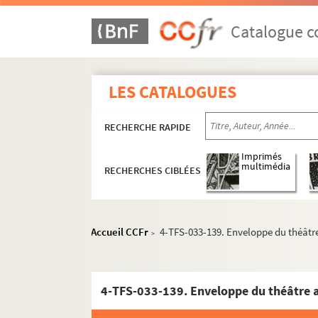
Comédie-Caumartin
Catalogue co
Comédie de Paris
Comédie Parisienne, 1893-1895
Comédie Parisienne, rue Fontaine
LES CATALOGUES
Comédie Royale
Théâtre des deux masques
RECHERCHE RAPIDE
Théâtre Edouard VII
Imprimés
Théâtre des Fantaisies-Parisiennes
multimédia
RECHERCHES CIBLÉES
Théâtre des Folies-Bergère
Théâtre Fontaine
Grand Théâtre
Accueil CCFr
4-TFS-033-139. Enveloppe du théâtr
>
Théâtre La Bruyère
Théâtre Libre
4-TFS-033-139. Enveloppe du théâtre 
Théâtre Libre Ancien
Little Palace