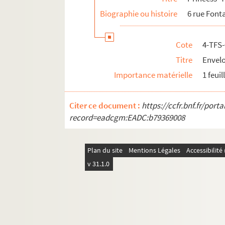
Biographie ou histoire
6 rue Font
Cote
4-TFS
Titre
Envelo
Importance matérielle
1 feuil
Citer ce document :
https://ccfr.bnf.fr/por
record=eadcgm:EADC:b79369008
Plan du site
Mentions Légales
Accessibilit
v 31.1.0