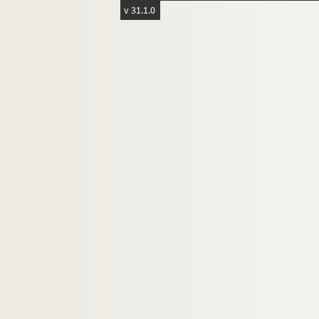
Tréteau Royal
v 31.1.0
10e arrondissement
11e arrondissement
12e arrondissement