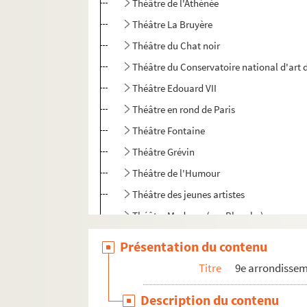
Théâtre de l'Athénée
Théâtre La Bruyère
Théâtre du Chat noir
Théâtre du Conservatoire national d'art
Théâtre Edouard VII
Théâtre en rond de Paris
Théâtre Fontaine
Théâtre Grévin
Théâtre de l'Humour
Théâtre des jeunes artistes
Théâtre Moderne (rue Blanche)
Théâtre Moderne (boulevard des Italiens)
Présentation du contenu
Théâtre Mogador
Titre
9e arrondisse
Théâtre Mondain
Description du contenu
Théâtre du Nord-Ouest