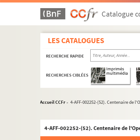
Catalogue co
LES CATALOGUES
RECHERCHE RAPIDE
Imprimés
multimédia
8e arrondissement
RECHERCHES CIBLÉES
9e arrondissement
Casino de Paris
Accueil CCFr
4-AFF-002252-(52). Centenaire de l
>
Central de la chanson
Comédie-Caumartin
Comédie de Paris
4-AFF-002252-(52). Centenaire de l'O
Comédie parisienne