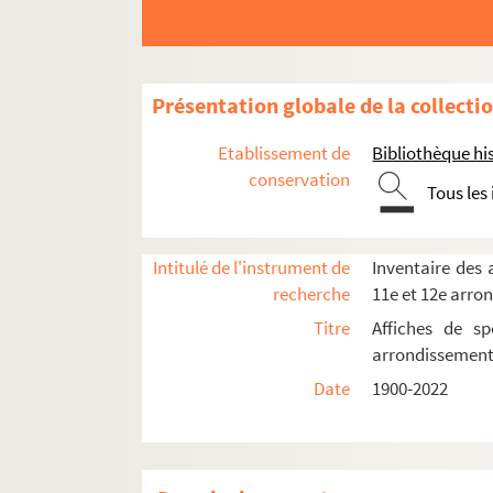
Conservatoire national de musique
Église de la Sainte-Trinité
Espace Georges Bernanos
Présentation globale de la collecti
Folies-Bergère
Etablissement de
Bibliothèque his
Fondation Dosne-Thiers
conservation
Gaîté-Rochechouart
Tous les
IVT. International Visual Theatre
La Grande Comédie
Intitulé de l'instrument de
Inventaire des a
Grand-Guignol
recherche
11e et 12e arro
Lune Rousse
Titre
Affiches de sp
arrondissemen
La Nouvelle Ève
Date
1900-2022
Olympia
Opéra national de Paris. Palais Garnier
Spectacles