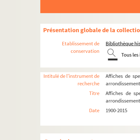
Présentation globale de la collecti
Etablissement de
Bibliothèque his
conservation
Tous les
Intitulé de l'instrument de
Affiches de spe
16e arrondissement
recherche
arrondissemen
17e arrondissement
Titre
Affiches de sp
arrondissemen
Les Ateliers Berthier
Date
1900-2015
Campus de Malesherbes
Centre d'animation La Jonquière
Comédie-Wagram