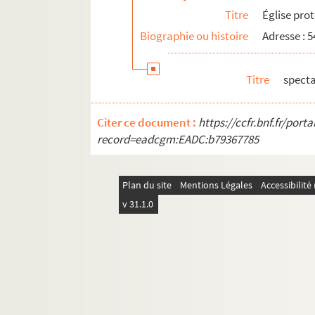
Titre
Église prot
Biographie ou histoire
Adresse : 
Titre
specta
Citer ce document :
https://ccfr.bnf.fr/por
record=eadcgm:EADC:b79367785
Plan du site
Mentions Légales
Accessibilit
v 31.1.0