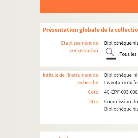
Dossier n° 11
Dossier n° 13
Dossier n° 14
Présentation globale de la collecti
Dossier n° 17
Etablissement de
Bibliothèque his
Dossier n° 18
conservation
Tous les
Dossier n° 19
Dossier n° 21
Intitulé de l'instrument de
Bibliothèque hi
Dossier n° 22
recherche
Inventaire du f
Dossier n° 23
Cote
4C-EPF-003-0082
Dossier n° 23 bis
Titre
Commission du V
Dossier n° 24
Bibliothèque his
Dossier n° 25
Dossier n° 26
Dossier n° 26 bis