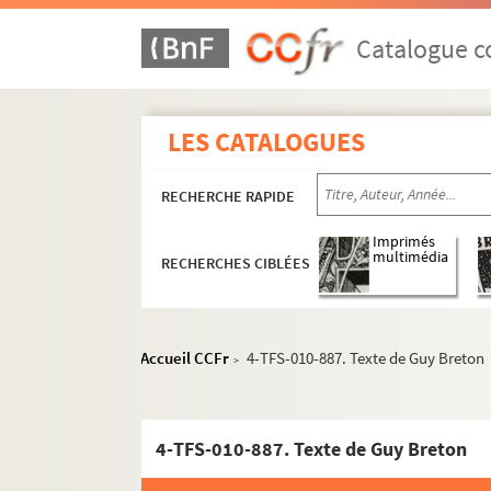
Catalogue co
LES CATALOGUES
RECHERCHE RAPIDE
Imprimés
multimédia
RECHERCHES CIBLÉES
Accueil CCFr
4-TFS-010-887. Texte de Guy Breton
>
Chronologie des activités du groupe: programm
Oeuvres interprétées
4-TFS-010-887. Texte de Guy Breton
Costumes et accessoires
Enregistrements