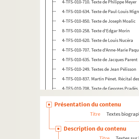
4-TFS-010-710. Texte de Philippe Meyer
4-TFS-010-634. Texte de Paul-Louis Mig
4-TFS-010-850. Texte de Joseph Moalic
8-TFS-010-258. Texte d'Edgar Morin
4-TFS-010-620. Texte de Louis Nucéra
4-TFS-010-707. Texte d'Anne-Marie Paqu
4-TFS-010-635. Texte de Jacques Parent
4-TFS-010-249. Textes de Jean Pélisson
4-TFS-010-837. Martin Pénet. Récital des 
4-TFS-010-708. Texte de Georges Pradès
4-TFS-010-636. Textes de Jacques Préver
Présentation du contenu
4-TFS-010-637. Texte de Raymond Quen
Titre
Textes biograp
4-TFS-010-846. Texte de Patrick Ridrem
4-TFS-010-638. Texte de Jean Rougeul
Description du contenu
4-TFS-010-639. Texte de Gérald Schurr
Titre
Textes sur