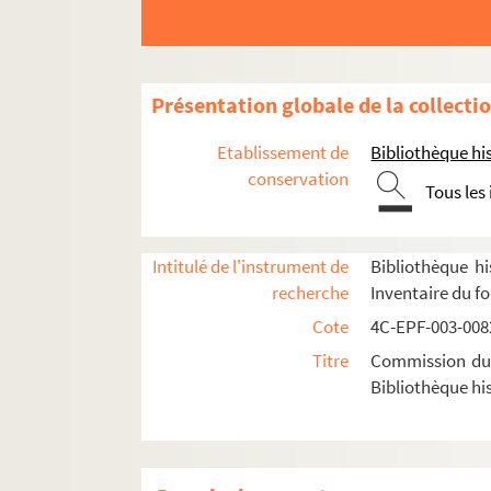
Présentation globale de la collecti
Etablissement de
Bibliothèque his
conservation
1er arrondissement
Tous les
2e arrondissement
Dossier n° 2
Intitulé de l'instrument de
Bibliothèque hi
recherche
Inventaire du f
Dossier n° 3
Cote
4C-EPF-003-0082
Dossier n° 3 bis
Titre
Commission du V
Dossier n° 4
Bibliothèque his
Dossier n° 6
Dossier n° 6 bis
Dossier n° 7