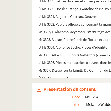
Ms 3299. Lettres diverses et autres pièces adr
Ms 3300. Dossier François-Antoine de Boissy 
Ms 3301. Augustin Chereau. Oeuvres
Ms 3302. Papiers officiels concernant la marin
Ms 3303/1. Giacomo Meyerbeer.
Air du Page de
Ms 3303/2. Jean-Pierre Claris de Florian et Jean
Ms 3304. Alphonse Séché. Pièces d'identité
Ms 3305. Alfred Surin.
Sous le masque
(comédie 
Ms 3306. Pièces manuscrites trouvées dans le
Ms 3307. Dossier sur la famille Du Commun du L
Ms 3308. Liasse de documents variés
Ms 3309. Maurice Fourré. Lettres et autres
Présentation du contenu
Ms 3310 - 3314. Papiers Labouchère. Factures, m
Cote
Ms 3294
Ms 3315. Papiers officiels divers
Titre
Mélanie Waldo
Ms 3316. Marie-José Guillet.
Les folies nantaises