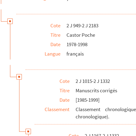
lgersson à travers la Suède (Le)
, CP Junior 654
Cote
2 J 949-2 J 2183
46
Titre
Castor Poche
ttan (Le)
, CP Sénior 633
Date
1978-1998
638
Langue
français
P Sénior 642
Sénior 650
Cote
2 J 1015-2 J 1332
628
Titre
Manuscrits corrigés
nior 651
Date
[1985-1999]
r 656
Classement
Classement chronologiqu
chronologique).
r 648
P Junior 645
Cote
2 J 1167-2 J 1332
 Sénior 634