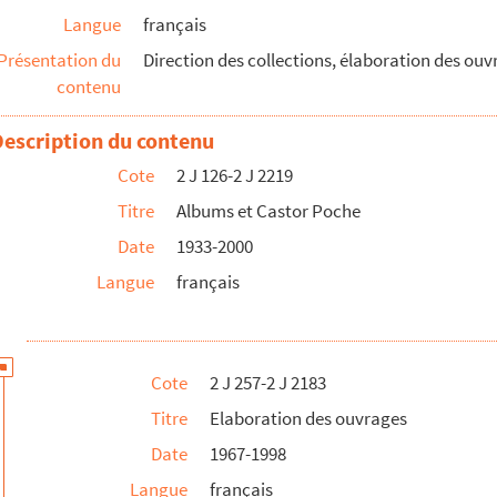
Langue
français
Présentation du
Direction des collections, élaboration des ouv
Indes
, CP Sénior 598
contenu
a)
, CP Junior 614
CP Sénior 644
Description du contenu
 657
Cote
2 J 126-2 J 2219
Titre
Albums et Castor Poche
eu (La)
, CP Junior 643
Date
1933-2000
, CP Junior 658
Langue
français
Junior 627
nior 647
P Sénior 655
Cote
2 J 257-2 J 2183
Sénior 626
Titre
Elaboration des ouvrages
P Sénior 640
Date
1967-1998
0
Langue
français