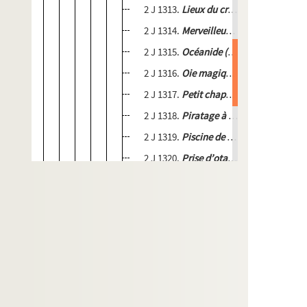
2 J 1313.
Lieux du crime
, CP Sénior 649
2 J 1314.
Merveilleux voyage de Nils Ho
2 J 1315.
Océanide (L’)
, CP Sénior 652
2 J 1316.
Oie magique (L’)
, CP Junior 6
2 J 1317.
Petit chaperon rouge à Manha
2 J 1318.
Piratage à la cité
, CP Junior 
2 J 1319.
Piscine de nuit
, CP Junior 629
2 J 1320.
Prise d’otages à la Bastille
, C
2 J 1321.
Rois de la combine (Les)
, CP 
2 J 1322.
Secret du feu (Le)
, CP Sénior 
2 J 1323.
Silence des ruches (Le)
, CP Sé
2 J 1324.
Société secrète (La)
, CP Sénio
2 J 1325.
Victoire sur la peur
, CP Sénio
2 J 1326.
Voyageurs de l’infini (Les)
, C
2 J 1327.
Yvain, le chevalier au lion
, CP