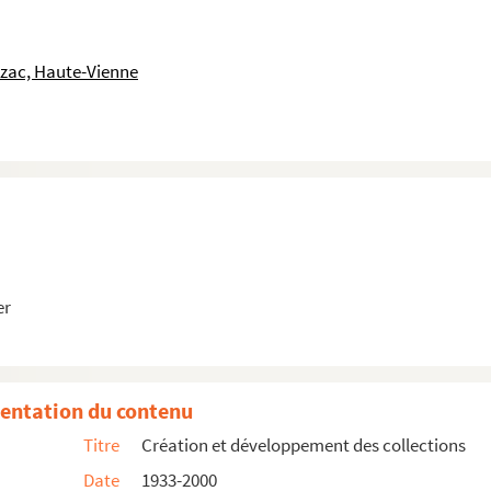
586
, CP Junior 600
uzac, Haute-Vienne
, CP Sénior 576
 Sénior 588
r 579
or 582
ior 611
 CP Junior 617
er
, CP Junior 584
 610
entation du contenu
ne
, CP Sénior 596
Titre
Création et développement des collections
énior 580
Date
1933-2000
or 619