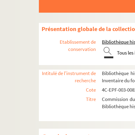
Dossier n° 22
Dossier n° 23
Dossier n° 24
Présentation globale de la collecti
Dossier n° 25
Etablissement de
Bibliothèque his
Dossier n° 26
conservation
Tous les
Dossier n° 27
Dossier n° 29
Dossier n° 30
Intitulé de l'instrument de
Bibliothèque hi
recherche
Inventaire du f
Dossier n° 31
Cote
4C-EPF-003-0082
Dossier n° 32
Titre
Commission du V
Dossier n° 33
Bibliothèque his
Dossier n° 35
4C-EPF-003-0218. Devismes (photographe).
4C-EPF-003-0219. Devismes (photographe)