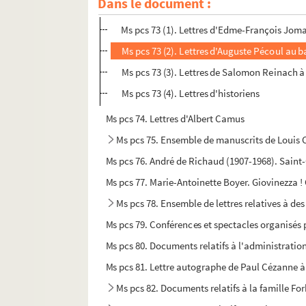
Dans le document :
Ms pcs 73. Collection de lettres d'historiens et
Ms pcs 73 (1). Lettres d'Edme-François Jo
Ms pcs 73 (2). Lettres d'Auguste Pécoul au 
Ms pcs 73 (3). Lettres de Salomon Reinach 
Ms pcs 73 (4). Lettres d'historiens
Ms pcs 74. Lettres d'Albert Camus
Ms pcs 75. Ensemble de manuscrits de Louis C
Ms pcs 76. André de Richaud (1907-1968). Saint
Ms pcs 77. Marie-Antoinette Boyer. Giovinezza ! 
Ms pcs 78. Ensemble de lettres relatives à de
Ms pcs 79. Conférences et spectacles organisés p
Ms pcs 80. Documents relatifs à l'administratio
Ms pcs 81. Lettre autographe de Paul Cézanne 
Ms pcs 82. Documents relatifs à la famille F