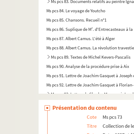
Ms pcs 83. Documents relatifs au peintre Igna
Ms pcs 84. Le voyage de Youtcho
Ms pcs 85. Chansons. Recueil n°1
r
Ms pcs 86. Suplique de M
. d'Entrecasteaux à la
Ms pcs 87. Albert Camus. L'été à Alger
Ms pcs 88. Albert Camus. La révolution travesti
Ms pcs 89. Textes de Michel Kevers-Pascalis
Ms pcs 90. Analyse de la procédure prise à Aix
Ms pcs 91. Lettre de Joachim Gasquet à Joseph
Ms pcs 92. Lettre de Joachim Gasquet à Florian
Ms pcs 93. Lettres de Charles Maurras à Joa
Ms pcs 94. Manuscrits et correspondance de
Présentation du contenu
Ms pcs 95. Ô Toi M.N.B.A. qui désire acquérir de la
Cote
Ms pcs 73
Ms pcs 96. Recueil d'articles de presse concern
Titre
Collection de l
Ms pcs 97. Manuscrit d'une pièce de théâtre