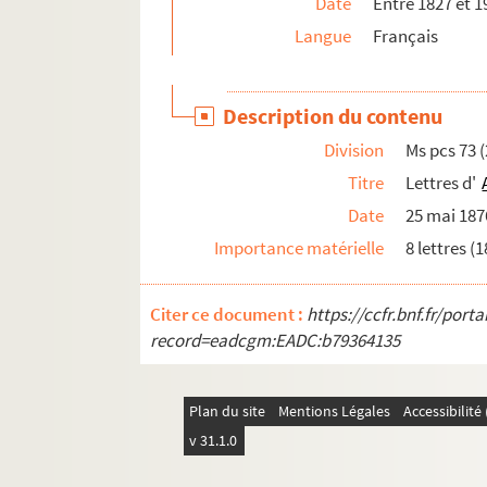
Date
Entre 1827 et 1
Ms pcs 98. Inventaire d'une collection de céram
Langue
Français
Ms pcs 99. Documents relatifs au Colloque Mau
Ms pcs 100. Fragment d'une lettre de l'abbé Riv
Description du contenu
Ms pcs 101. Correspondance reçue par Robert
Division
Ms pcs 73 (
Ms pcs 102. Lettres d'Esprit-Michel Gibelin à J
Titre
Lettres d'
Ms pcs 103. Pièces relatives au procès entre Vic
Date
25 mai 187
Ms pcs 104. Deux lettres de Victor Riqueti, mar
Importance matérielle
8 lettres (1
Ms pcs 105. Lettre d'Honoré-Gabriel de Riqueti,
Ms pcs 106. Lettre de Sophie de Monnier à Hono
Citer ce document :
https://ccfr.bnf.fr/por
Ms pcs 107-Ms pcs 109 ; FLE Af 1-FLE Af 19. Fo
record=eadcgm:EADC:b79364135
Ms pcs 110. Michel Barbier
Plan du site
Mentions Légales
Accessibilit
v 31.1.0