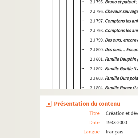
2 J 795.
Bruno et patouf
;
2 J 796.
Chevaux sauvage
2 J 797.
Comptons les an
2 J 798.
Comptons les an
2 J 799.
Des ours, encore 
2 J 800.
Des ours… Encore
2 J 801.
Famille Dauphin 
2 J 802.
Famille Gorille (L
2 J 803.
Famille Ours pola
2 J 804.
Famille Poney (L
2 J 805.
Fedor
, Album ca
Présentation du contenu
2 J 806.
Fédor
, Album ca
Titre
Création et dé
2 J 807.
Graines magiques
Date
1933-2000
2 J 808.
Graines magiques
Langue
français
2 J 809.
Maman, tu m’aim