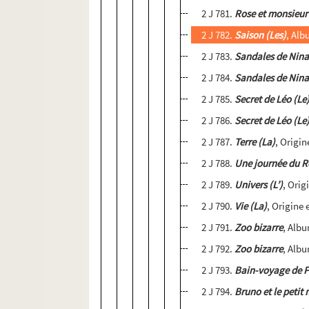
2 J 781.
Rose et monsieur
2 J 782.
Saison (Les)
, Al
2 J 783.
Sandales de Nina
2 J 784.
Sandales de Nina
2 J 785.
Secret de Léo (Le
2 J 786.
Secret de Léo (Le
2 J 787.
Terre (La)
, Origin
2 J 788.
Une journée du Ro
2 J 789.
Univers (L’)
, Orig
2 J 790.
Vie (La)
, Origine 
2 J 791.
Zoo bizarre
, Alb
2 J 792.
Zoo bizarre
, Alb
2 J 793.
Bain-voyage de P
2 J 794.
Bruno et le petit 