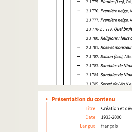
2 J 775.
Plantes (Les)
, Or
2 J 776.
Première neige
, 
2 J 777.
Première neige
, 
2 J 778-2 J 779.
Quel bruit
2 J 780.
Religions : leurs 
2 J 781.
Rose et monsieur
2 J 782.
Saison (Les)
, Al
2 J 783.
Sandales de Nina
2 J 784.
Sandales de Nina
2 J 785.
Secret de Léo (Le
2 J 786.
Secret de Léo (Le
Présentation du contenu
2 J 787.
Terre (La)
, Origin
Titre
Création et dé
2 J 788.
Une journée du Ro
Date
1933-2000
2 J 789.
Univers (L’)
, Orig
Langue
français
2 J 790.
Vie (La)
, Origine 