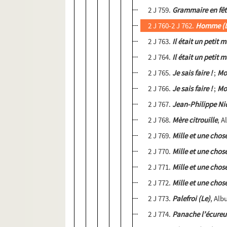
2 J 759.
Grammaire en fêt
2 J 760-2 J 762.
Homme (L
2 J 763.
Il était un petit 
2 J 764.
Il était un petit 
2 J 765.
Je sais faire !
;
Moi
2 J 766.
Je sais faire !
;
Moi
2 J 767.
Jean-Philippe Nic
2 J 768.
Mère citrouille
, 
2 J 769.
Mille et une chos
2 J 770.
Mille et une chos
2 J 771.
Mille et une chos
2 J 772.
Mille et une chos
2 J 773.
Palefroi (Le)
, Al
2 J 774.
Panache l’écureu