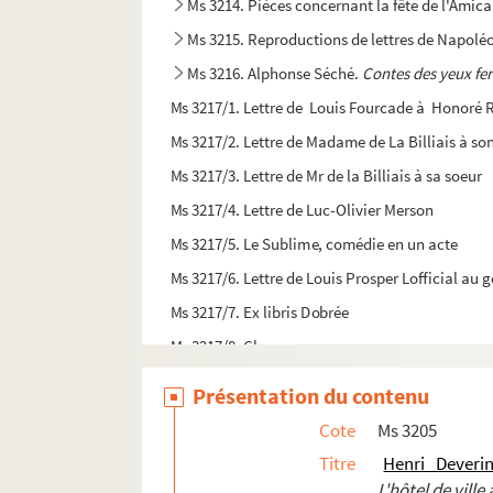
Ms 3214. Pièces concernant la fête de l'Amical
Ms 3215. Reproductions de lettres de Napoléo
Ms 3216. Alphonse Séché.
Contes des yeux fe
Ms 3217/1. Lettre de Louis Fourcade à Honoré R
Ms 3217/2. Lettre de Madame de La Billiais à son
Ms 3217/3. Lettre de Mr de la Billiais à sa soeur
Ms 3217/4. Lettre de Luc-Olivier Merson
Ms 3217/5. Le Sublime, comédie en un acte
Ms 3217/6. Lettre de Louis Prosper Lofficial au 
Ms 3217/7. Ex libris Dobrée
Ms 3217/8. Chanson
e
Ms 3218. Pièces diverses du 19
siècle
Présentation du contenu
e
Ms 3219. Pièces diverses du 20
siècle
Cote
Ms 3205
Ms 3220 - 3242. Fonds Paul Caillaud
Titre
Henri Deveri
Ms 3243. Emile Boissier. Oeuvres poétiques e
L'hôtel de vill