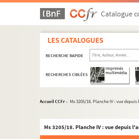
Ms 3193. Paul Caillaud.
L'hécatombe du bronze : 
Ms 3194. Société Académique de la Loire-Inférieu
Catalogue co
Ms 3195. Correspondance d'Alfred Rébelliau
Ms 3196. Paul Fort et autres auteurs. Chanso
LES CATALOGUES
Ms 3197. Correspondance et autres pièces con
Ms 3198. Dominique Caillé.
Poésies
RECHERCHE RAPIDE
Ms 3199. Lettres et autres pièces diverses des
Ms 3200/1. J.-M. Dunoyer de Segonzac. Deux hom
Imprimés
multimédia
RECHERCHES CIBLÉES
Ms 3200/2. Copies de lettres d'André Siegfried à 
Ms 3201. Lettres et documents concernant l'
Ms 3202. Lettres d'artistes ou relatifs à eux
Accueil CCFr
Ms 3205/18. Planche IV : vue depuis 
>
Ms 3203. Lettres d'écrivains, poètes et chans
Ms 3204. Dossier Pierre-René et François Caca
Ms 3205. Henri Deverin, architecte en chef des
Ms 3205/1.
L'hôtel de ville au château de Na