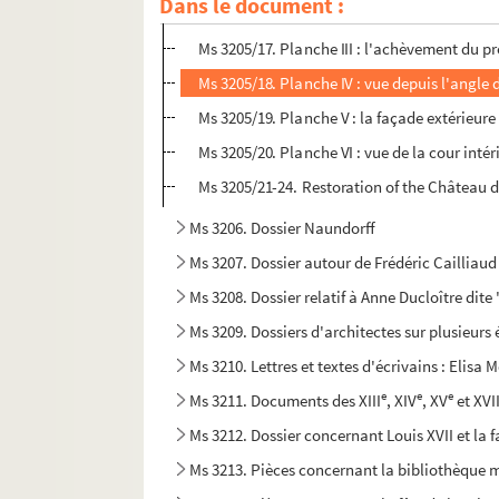
Dans le document :
Ms 3205/16. Illustration représentant le proj
Ms 3205/17. Planche III : l'achèvement du pro
Ms 3205/18. Planche IV : vue depuis l'angle 
Ms 3205/19. Planche V : la façade extérieure
Ms 3205/20. Planche VI : vue de la cour intér
Ms 3205/21-24. Restoration of the Château 
Ms 3206. Dossier Naundorff
Ms 3207. Dossier autour de Frédéric Cailliaud
Ms 3208. Dossier relatif à Anne Ducloître dite
Ms 3209. Dossiers d'architectes sur plusieurs
Ms 3210. Lettres et textes d'écrivains : Elis
e
e
e
Ms 3211. Documents des XIII
, XIV
, XV
et XVI
Ms 3212. Dossier concernant Louis XVII et la 
Ms 3213. Pièces concernant la bibliothèque 