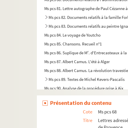
Ms pcs 81. Lettre autographe de Paul Cézanne 
Ms pcs 82. Documents relatifs à la famille F
Ms pcs 83. Documents relatifs au peintre Igna
Ms pcs 84. Le voyage de Youtcho
Ms pcs 85. Chansons. Recueil n°1
r
Ms pcs 86. Suplique de M
. d'Entrecasteaux à la
Ms pcs 87. Albert Camus. L'été à Alger
Ms pcs 88. Albert Camus. La révolution travesti
Ms pcs 89. Textes de Michel Kevers-Pascalis
Ms pcs 90. Analyse de la procédure prise à Aix
Ms pcs 91. Lettre de Joachim Gasquet à Joseph
Présentation du contenu
Ms pcs 92. Lettre de Joachim Gasquet à Florian
Cote
Ms pcs 68
Ms pcs 93. Lettres de Charles Maurras à Joa
Titre
Lettres adress
Ms pcs 94. Manuscrits et correspondance de
de Provence