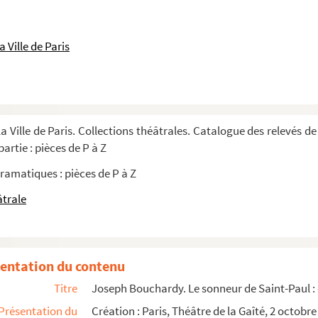
894
licière en 4 actes et 5 tableaux. Entre 1...
 Ville de Paris
: comédie en 1 acte. 1904
 nuit d'été : opéra-comique en 3 actes. 185...
s. 1927
a Ville de Paris. Collections théâtrales. Catalogue des relevés de
ctes. 1907
artie : pièces de P à Z
acte. Entre 1850 et 1945
ramatiques : pièces de P à Z
die en 4 actes. 1910
âtrale
: comédie en 3 actes. 1922
1 acte, en prose. 1872
es, précédés d'un prologue. 1838
entation du contenu
e du souffleur
Titre
Joseph Bouchardy. Le sonneur de Saint-Paul : 
Présentation du
Création : Paris, Théâtre de la Gaîté, 2 octobre