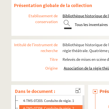
Henrik Ibsen. Solness le constructeur : drame en 3 actes. 1
Présentation globale de la collection
Alphonse Robbe, Abel Sibrès. Le sommeil qui tue : énigme po
Etablissement de
Bibliothèque historique de la
Marc Bonis-Charancle. Son Excellence n'est pas de bois... 
conservation
Son légionnaire : pièce en 1 acte
Tous les inventaires
Joseph-Bernhard Rosier, Adolphe de Leuven. Le songe d'une
Paul Géraldy, Robert Spitzer. Son mari : comédie en 3 acte
Intitulé de l'instrument de
Bibliothèque historique de l
Albert Guinon, Alfred Bouchinet. Son père : comédie en 4 a
recherche
régie théâtrale. Quatrième p
Pierre Thomas. Son petit amant de coeur : vaudeville en 1 
Titre
Relevés de mises en scène d
Fernand Nozière, Alfred Savoir. La sonate à Kreutzer : comé
Origine
Association de la régie thé
Maurice Hennequin, Romain Coolus. La sonnette d'alarme 
Henry Meilhac, Ludovic Halévy. Les sonnettes : comédie en 
Joseph Bouchardy. Le sonneur de Saint-Paul : drame en 4 act
Dans le document :
Prés
4-TMS-02738 (RES). Relevé de mise en scène. 1. Exemplair
4-TMS-07203. Conduite de régie. 1
4-TMS-07204. Conduite de régie. 2