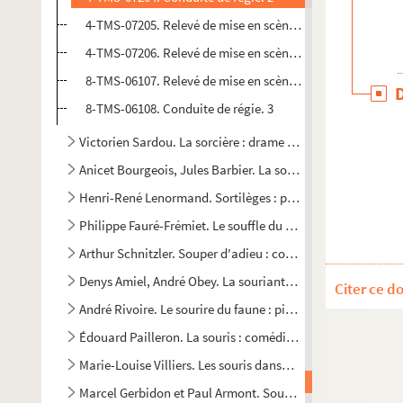
4-TMS-07205. Relevé de mise en scène. 2
4-TMS-07206. Relevé de mise en scène. 3. Texte ayant servi
8-TMS-06107. Relevé de mise en scène. 4
8-TMS-06108. Conduite de régie. 3
Victorien Sardou. La sorcière : drame en 5 actes. 1903
Anicet Bourgeois, Jules Barbier. La sorcière ou les États de
Henri-René Lenormand. Sortilèges : pièce en 3 actes et 4 t
Philippe Fauré-Frémiet. Le souffle du désordre : pièce en 3 
Arthur Schnitzler. Souper d'adieu : comédie en 1 acte. Ad
Denys Amiel, André Obey. La souriante madame Beudet : tr
Citer ce d
André Rivoire. Le sourire du faune : pièce en 1 acte. 1919
Édouard Pailleron. La souris : comédie en 3 actes. 1887
Marie-Louise Villiers. Les souris dansent : comédie en 4 act
Marcel Gerbidon et Paul Armont. Souris d'hôtel : comédie e