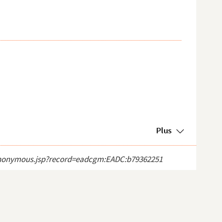
Plus
ct_anonymous.jsp?record=eadcgm:EADC:b79362251