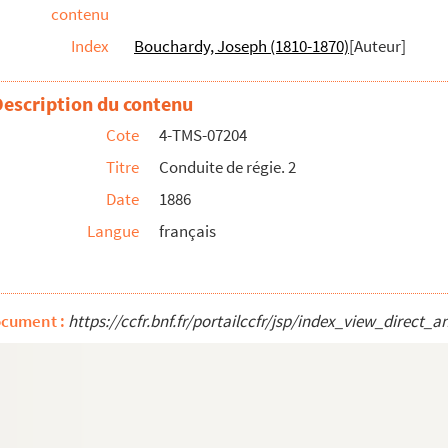
contenu
Index
Bouchardy, Joseph (1810-1870)
[Auteur]
 pour les rôles de William et Bedfort
Description du contenu
Cote
4-TMS-07204
Titre
Conduite de régie. 2
 Blois : drame en 5 actes et 10 tableaux...
Date
1886
ableaux. 1932
Langue
français
actes, en prose. 1922
aptation par Maurice Vaucaire. 1905
agi-comédie en 2 actes. 1921
ocument :
https://ccfr.bnf.fr/portailccfr/jsp/index_view_dire
es. 1939
n 4 actes. 1927