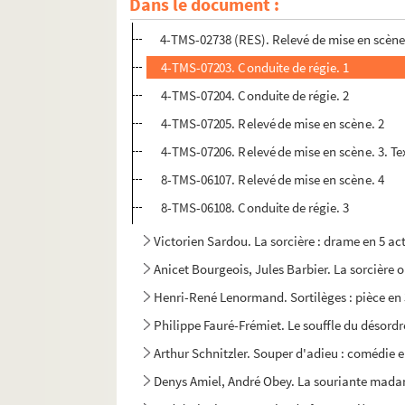
Dans le document :
Joseph Bouchardy. Le sonneur de Saint-Paul : d
4-TMS-02738 (RES). Relevé de mise en scène.
4-TMS-07203. Conduite de régie. 1
4-TMS-07204. Conduite de régie. 2
4-TMS-07205. Relevé de mise en scène. 2
4-TMS-07206. Relevé de mise en scène. 3. Tex
8-TMS-06107. Relevé de mise en scène. 4
8-TMS-06108. Conduite de régie. 3
Victorien Sardou. La sorcière : drame en 5 ac
Anicet Bourgeois, Jules Barbier. La sorcière ou
Henri-René Lenormand. Sortilèges : pièce en 
Philippe Fauré-Frémiet. Le souffle du désordre
Arthur Schnitzler. Souper d'adieu : comédie 
Denys Amiel, André Obey. La souriante madam