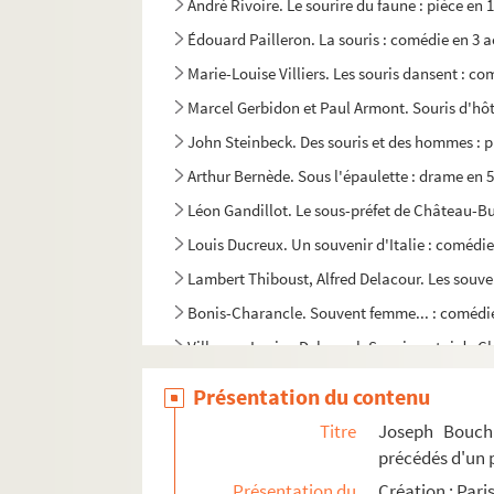
André Rivoire. Le sourire du faune : pièce en 
Édouard Pailleron. La souris : comédie en 3 a
Marie-Louise Villiers. Les souris dansent : co
Marcel Gerbidon et Paul Armont. Souris d'hôt
John Steinbeck. Des souris et des hommes : pi
Arthur Bernède. Sous l'épaulette : drame en 5
Léon Gandillot. Le sous-préfet de Château-Bu
Louis Ducreux. Un souvenir d'Italie : comédie
Lambert Thiboust, Alfred Delacour. Les souve
Bonis-Charancle. Souvent femme... : comédie
Villemer, Lucien Delormel. Souviens-toi de Cl
Madeleine de Zogheb, Jacques de Zogheb. Spo
Présentation du contenu
Louis Ducreux. Le square du Pérou : comédie 
Titre
Joseph Boucha
Max Maurey. Le stradivarius : comédie en 1 a
précédés d'un 
Nicolaï Erdman. Le suicidé : pièce en 5 actes
Présentation du
Création : Pari