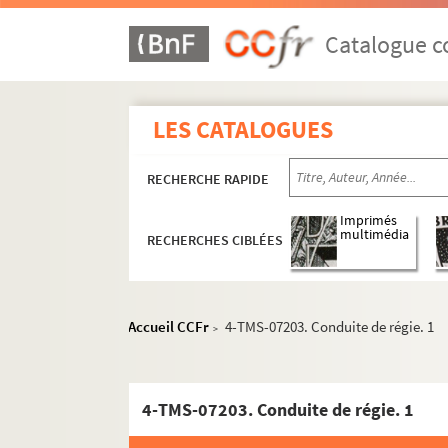
Jean Giraudoux. Siegfried : pièce en 4 actes.
Roger-Ferdinand. Le signe de Kikota : comédi
Catalogue co
Jacques Deval. Signor Bracoli : pièce en 3 act
Eugène Brieux. Simone : pièce en 3 actes. 19
LES CATALOGUES
Yves Mirande, Alex Madis. Simone est comme ç
Maurice Magre. Sin : féerie chinoise en 3 part
RECHERCHE RAPIDE
Pierre de Marivaux. Les sincères : comédie en
René Fauchois. Le singe qui parle : comédie e
Imprimés
multimédia
RECHERCHES CIBLÉES
Henri Lavedan. Sire : pièce en 5 actes. 1909
Théodore de Banville. Socrate et sa femme : 
Jean Giraudoux. Sodome et Gomorrhe : pièce 
Accueil CCFr
4-TMS-07203. Conduite de régie. 1
>
Henry Bataille. Les soeurs d'amour : pièce en 
Jean-Jacques Bernard. Les soeurs Guedonec : 
Pierre Veber. Les soeurs Mirette : pièce en 3 a
4-TMS-07203. Conduite de régie. 1
José de Bérys, Marcel Doligny . Un soir chez N