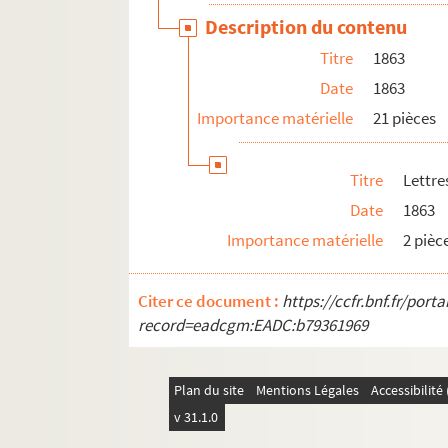
Description du contenu
Titre
1863
Date
1863
Importance matérielle
21 pièces
Titre
Lettre
Date
1863
Importance matérielle
2 pièc
Citer ce document :
https://ccfr.bnf.fr/por
record=eadcgm:EADC:b79361969
Plan du site
Mentions Légales
Accessibilit
v 31.1.0