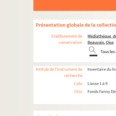
Présentation globale de la collecti
Etablissement de
Médiathèque d
conservation
Beauvais, Oise
Tous les
Liasse 1. Correspondance 1832-1839
Intitulé de l'instrument de
Inventaire du f
recherche
Liasse 2. Correspondance de 1840 à 1843
Cote
Liasse 1 à 9
Liasse 3. Correspondance de 1844 à 1849
Titre
Fonds Fanny Dé
Liasse 4. Correspondance de 1850 à 1854
Liasse 5. Correspondance de 1855 à 1859
Liasse 6. Correspondance de 1860 à 1864