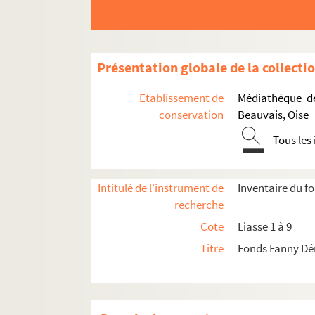
Présentation globale de la collecti
Etablissement de
Médiathèque d
conservation
Beauvais, Oise
Tous les
Intitulé de l'instrument de
Inventaire du f
recherche
Liasse 1. Correspondance 1832-1839
Cote
Liasse 1 à 9
Liasse 2. Correspondance de 1840 à 1843
Titre
Fonds Fanny Dé
Liasse 3. Correspondance de 1844 à 1849
Liasse 4. Correspondance de 1850 à 1854
1850