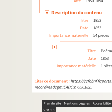
Date
1850-1854
Description du contenu
Titre
1853
Date
1853
Importance matérielle
54 pièces
Titre
Poème
Date
1853
Importance matérielle
1 pièc
Citer ce document :
https://ccfr.bnf.fr/por
record=eadcgm:EADC:b79361825
Plan du site
Mentions Légales
Accessibilit
v 31.1.0