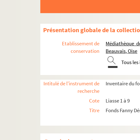
Présentation globale de la collecti
Etablissement de
Médiathèque d
conservation
Beauvais, Oise
Tous les
Intitulé de l'instrument de
Inventaire du f
recherche
Liasse 1. Correspondance 1832-1839
Cote
Liasse 1 à 9
Liasse 2. Correspondance de 1840 à 1843
Titre
Fonds Fanny Dé
Liasse 3. Correspondance de 1844 à 1849
Liasse 4. Correspondance de 1850 à 1854
1850