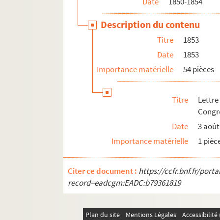
Date
1850-1854
Description du contenu
Titre
1853
Date
1853
Importance matérielle
54 pièces
Titre
Lettr
Congrè
Date
3 août
Importance matérielle
1 pièc
Citer ce document :
https://ccfr.bnf.fr/por
record=eadcgm:EADC:b79361819
Plan du site
Mentions Légales
Accessibilit