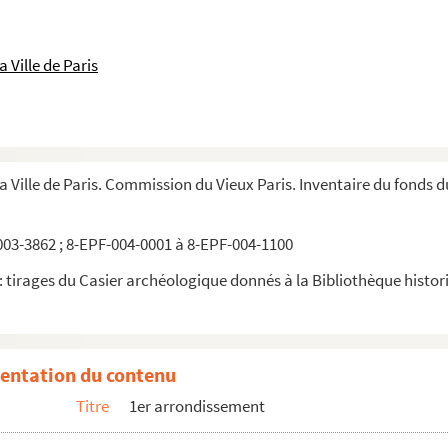
 Ville de Paris
la Ville de Paris. Commission du Vieux Paris. Inventaire du fonds 
03-3862 ; 8-EPF-004-0001 à 8-EPF-004-1100
 tirages du Casier archéologique donnés à la Bibliothèque historiq
, rue Jean-Jacques Rousseau. La cour
rue Jean-Jacques Rousseau. Détail des capiteaux et clés
entation du contenu
 rue Jean-Jacques Rousseau. Départ d'escalier
Titre
1er arrondissement
 rue Jean-Jacques Rousseau. Détail de la rampe
, rue Jean-Jacques Rousseau. Cadran solaire