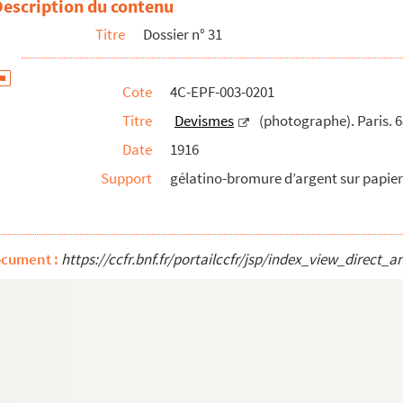
Description du contenu
Titre
Dossier n° 31
Cote
4C-EPF-003-0201
Titre
Devismes
(photographe). Paris. 6
Date
1916
Support
gélatino-bromure d’argent sur papier 
ocument :
https://ccfr.bnf.fr/portailccfr/jsp/index_view_dire