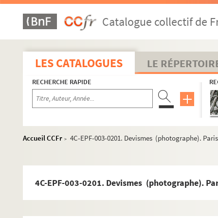
Dossier n° 10 bis
Catalogue collectif de F
Dossier n° 11
Dossier n° 12
Dossier n° 12 bis
LES CATALOGUES
LE RÉPERTOIR
Dossier n° 14
RECHERCHE RAPIDE
RE
Dossier n° 14 bis
Dossier n° 15
Dossier n° 15 bis
Dossier n° 16
Accueil CCFr
4C-EPF-003-0201. Devismes (photographe). Paris
>
Dossier n° 17
Dossier n° 18
Dossier n° 18 bis
4C-EPF-003-0201. Devismes (photographe). Pari
Dossier n° 19
Dossier n° 19 bis