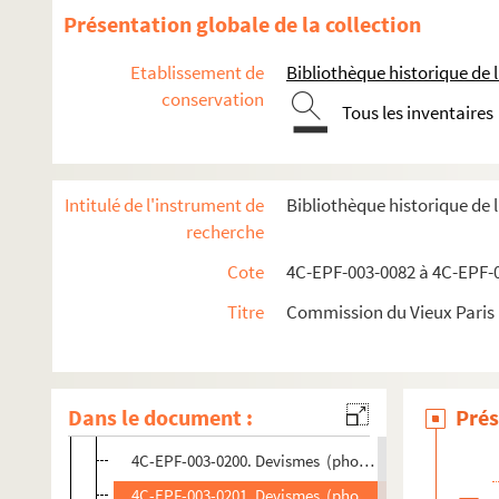
Dossier n° 20
Présentation globale de la collection
Dossier n° 22
Etablissement de
Bibliothèque historique de la
Dossier n° 23
conservation
Dossier n° 24
Tous les inventaires
Dossier n° 25
Dossier n° 26
Intitulé de l'instrument de
Bibliothèque historique de 
Dossier n° 27
recherche
Dossier n° 29
Cote
4C-EPF-003-0082 à 4C-EPF-0
Dossier n° 30
Titre
Commission du Vieux Paris :
Dossier n° 31
4C-EPF-003-0197. Devismes (photographe). Paris. 68
4C-EPF-003-0198. Devismes (photographe). Paris. 68, 
Dans le document :
Prés
4C-EPF-003-0199. Devismes (photographe). Paris. 68,
4C-EPF-003-0200. Devismes (photographe). Paris. 68,
4C-EPF-003-0201. Devismes (photographe). Paris. 68