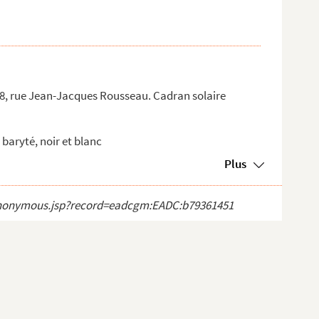
8, rue Jean-Jacques Rousseau. Cadran solaire
baryté, noir et blanc
Plus
ct_anonymous.jsp?record=eadcgm:EADC:b79361451