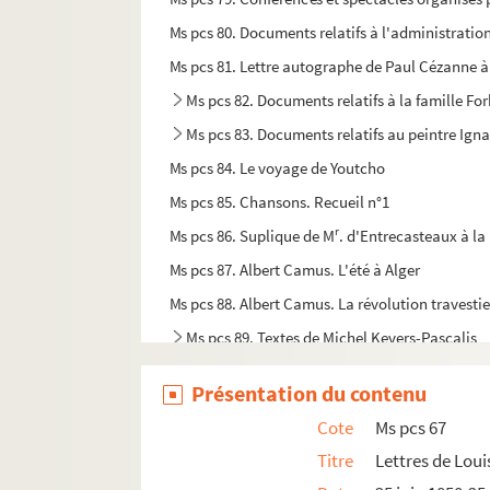
Ms pcs 80. Documents relatifs à l'administratio
Ms pcs 81. Lettre autographe de Paul Cézanne 
Ms pcs 82. Documents relatifs à la famille F
Ms pcs 83. Documents relatifs au peintre Igna
Ms pcs 84. Le voyage de Youtcho
Ms pcs 85. Chansons. Recueil n°1
r
Ms pcs 86. Suplique de M
. d'Entrecasteaux à la
Ms pcs 87. Albert Camus. L'été à Alger
Ms pcs 88. Albert Camus. La révolution travesti
Ms pcs 89. Textes de Michel Kevers-Pascalis
Ms pcs 90. Analyse de la procédure prise à Aix
Présentation du contenu
Ms pcs 91. Lettre de Joachim Gasquet à Joseph
Cote
Ms pcs 67
Ms pcs 92. Lettre de Joachim Gasquet à Florian
Titre
Lettres de Loui
Ms pcs 93. Lettres de Charles Maurras à Joa