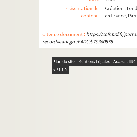
Présentation du
Création : Lon
Maurice Hennequin, Romain Coolus. La reine d
contenu
en France, Pari
Catulle Mendès. La reine famiette : drame en 6
André Castelot. La reine galante : comédie en
Citer ce document :
https://ccfr.bnf.fr/por
Alexandre Dumas, Auguste Maquet. La reine M
record=eadcgm:EADC:b79360878
Pierre Veber, José Germain. La réjouissance : 
William Busnach, Georges Duval, Maurice Hen
Plan du site
Mentions Légales
Accessibilit
Eugène Brieux. Les remplaçantes : pièce en 3
v 31.1.0
François Herczeg. Le renard bleu : comédie e
Sacha Guitry. Le renard et la grenouille : com
Pierre Berton. La rencontre : pièce en 4 actes
François de Curel. Le repas du lion : pièce en 
Maurice Donnay. La reprise : comédie en 3 ac
Henry Bataille. Résurrection : épisode dramat
André Mouezy-Eon, Georges de La Fouchardière.