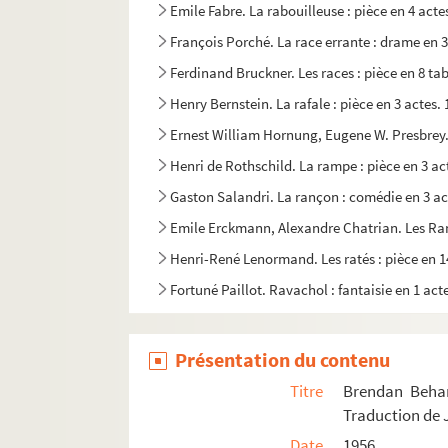
Emile Fabre. La rabouilleuse : pièce en 4 act
François Porché. La race errante : drame en 3
Ferdinand Bruckner. Les races : pièce en 8 t
Henry Bernstein. La rafale : pièce en 3 actes.
Ernest William Hornung, Eugene W. Presbrey. R
Henri de Rothschild. La rampe : pièce en 3 ac
Gaston Salandri. La rançon : comédie en 3 ac
Emile Erckmann, Alexandre Chatrian. Les Ran
Henri-René Lenormand. Les ratés : pièce en 1
Fortuné Paillot. Ravachol : fantaisie en 1 act
Daphné Du Maurier. Rébecca : pièce en 3 acte
Max Maurey. La recommandation : comédie en
Présentation du contenu
Dario Niccodemi. Le refuge : pièce en 3 actes
Titre
Brendan Behan
Jules Mary, Georges Grisier. Le régiment : dra
Traduction de 
Date
1956
Jules Claretie. Le régiment de champagne : d