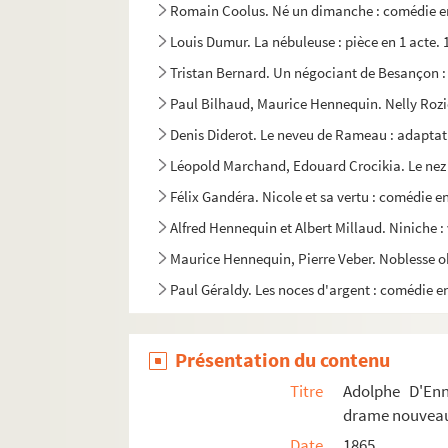
Romain Coolus. Né un dimanche : comédie en
Louis Dumur. La nébuleuse : pièce en 1 acte. 
Tristan Bernard. Un négociant de Besançon :
Paul Bilhaud, Maurice Hennequin. Nelly Rozie
Denis Diderot. Le neveu de Rameau : adaptatio
Léopold Marchand, Edouard Crocikia. Le nez d
Félix Gandéra. Nicole et sa vertu : comédie en
Alfred Hennequin et Albert Millaud. Niniche : 
Maurice Hennequin, Pierre Veber. Noblesse obl
Paul Géraldy. Les noces d'argent : comédie en
Henri de Bornier. Les noces d'Attila : drame en
Ernest Grenet-Dancourt. Les noces de Mademoi
Présentation du contenu
Alfred Delacour, Adolphe Jaime. Les noces de 
Titre
Adolphe D'Enn
Henri Chivot, Alfred Duru. Les noces d'un rése
drame nouveau 
Date
1865
René Gamy. Un Noël au hameau : comédie en 