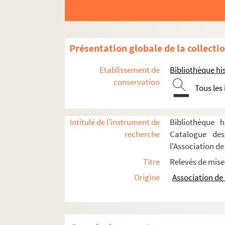
René Berton. La mort d'Héraklès : tragédie en
Jan de Hartog. Mort d'un rat : pièce en 3 acte
Jean Guitton. Le mort revient de suite : pièce 
Présentation globale de la collecti
Jean-Paul Sartre. Morts sans sépulture : pièce
Etablissement de
Bibliothèque his
Sacha Guitry. Le mot de Cambronne : pièce en 
conservation
Tous les
Marcel Aymé. La mouche bleue : pièce en 4 ac
Anton Tchekhov. La mouette : comédie en 4 a
Intitulé de l'instrument de
Bibliothèque h
Marcel Achard. Le moulin de la Galette : comé
recherche
Catalogue des
Clairville. Le moulin joli : pièce en 1 acte. 184
l'Association de 
Alexandre Dumas, Auguste Maquet. Les mousqu
Titre
Relevés de mise
Sacha Guitry. Mozart : comédie musicale en 3
Origine
Association de 
Jules Claretie. Les Muscadins : drame en 8 ta
Guy de Maupassant, Jacques Normand. Musott
Tristan Bernard. My Love... Mon Amour : comé