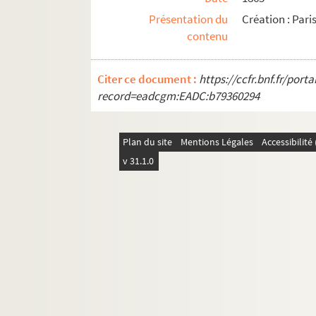
Présentation du
Création : Pari
Marcel Achard. Noix de coco : comédie en 3 a
contenu
Claude-André Puget, Pierre Bost. Un nommé J
Victorien Sardou. Nos bons villageois : coméd
Citer ce document :
https://ccfr.bnf.fr/por
Paul Ferrier. Nos députés en robe de chambre
record=eadcgm:EADC:b79360294
Victorien Sardou. Nos intimes : comédie en 4
Edmond Guiraud. Nos vingt ans : comédie en 
Plan du site
Mentions Légales
Accessibilit
Fernand Nozière. Notre amour : pièce en 3 ac
v 31.1.0
Paul Foucher, Paul Meurice. Notre Dame de Pa
Simon Gantillon. Notre Dame des songes : piè
Alfred Capus. Notre jeunesse : comédie en 4 a
Thornton Wilder. Notre petite ville : pièce e
Emile de Najac, Alfred Hennequin. Nounou : 
René Catroux. Nous entrerons dans la carrière
Paul Vialar. Nous ne sommes pas si forts : piè