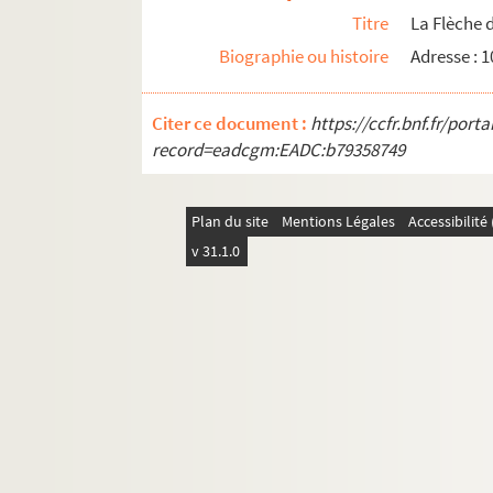
Titre
La Flèche 
Biographie ou histoire
Adresse : 
Citer ce document :
https://ccfr.bnf.fr/por
record=eadcgm:EADC:b79358749
Plan du site
Mentions Légales
Accessibilit
v 31.1.0