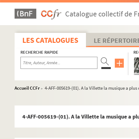
Catalogue collectif de F
LES CATALOGUES
LE RÉPERTOIR
RECHERCHE RAPIDE
RE
16e arrondissement
Accueil CCFr
4-AFF-005619-(01). A la Villette la musique a plus
>
17e arrondissement
18e arrondissement
19e arrondissement
4-AFF-005619-(01). A la Villette la musique a pl
Art Studio Théâtre
e
Astelle-Théâtre du XIX