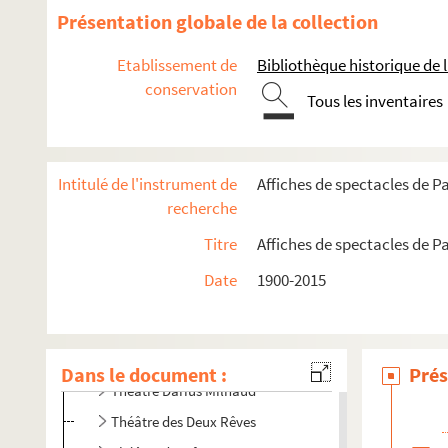
Présentation globale de la collection
Bouffon théâtre
La Cabane. Odéon Théâtre de l'Europe
Etablissement de
Bibliothèque historique de la
Le Centquatre
conservation
Tous les inventaires
Centre Paris Anim' Place des Fêtes
Cité de la musique-Philharmonie de Paris
École nationale supérieure d'architecture de Paris-La V
Intitulé de l'instrument de
Affiches de spectacles de Pa
Espace Flandre
recherche
Espace Mathis
Titre
Affiches de spectacles de Pa
Péniche Adélaïde
Date
1900-2015
Péniche Anako
Péniche Opéra
Théâtre Clavel
Dans le document :
Prés
Théâtre Darius Milhaud
Théâtre des Deux Rêves