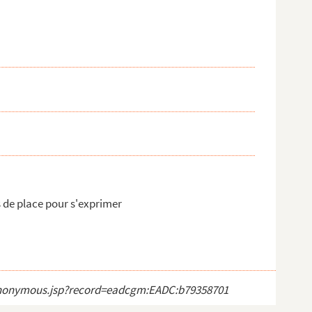
us de place pour s'exprimer
ct_anonymous.jsp?record=eadcgm:EADC:b79358701