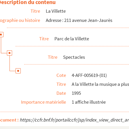
Description du contenu
Titre
La Villette
ographie ou histoire
Adresse : 211 avenue Jean-Jaurès
Titre
Parc de la Villette
 danse de Paris
Titre
Spectacles
Cote
4-AFF-005619-(01)
Titre
A la Villette la musique a pl
Date
1995
lus de place pour s'exprimer
Importance matérielle
1 affiche illustrée
e
baines
ocument :
https://ccfr.bnf.fr/portailccfr/jsp/index_view_dire