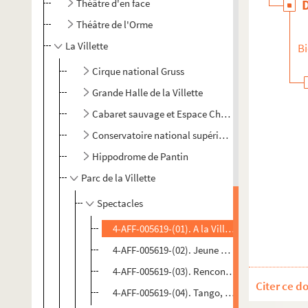
Théâtre d'en face
Théâtre de l'Orme
La Villette
Bi
Cirque national Gruss
Grande Halle de la Villette
Cabaret sauvage et Espace Chapiteaux
Conservatoire national supérieur de musique et de
Hippodrome de Pantin
Parc de la Villette
Spectacles
4-AFF-005619-(01). A la Villette la musique a p
4-AFF-005619-(02). Jeune Chine, céleste Empir
4-AFF-005619-(03). Rencontres des cultures ur
Citer ce d
4-AFF-005619-(04). Tango, rumba et viandes