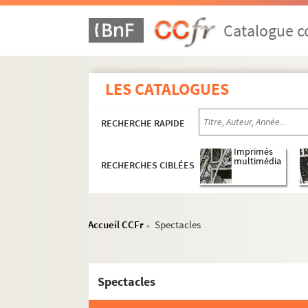
Catalogue co
LES CATALOGUES
RECHERCHE RAPIDE
Imprimés
multimédia
RECHERCHES CIBLÉES
Accueil CCFr
Spectacles
>
16e arrondissement
17e arrondissement
Spectacles
18e arrondissement
19e arrondissement