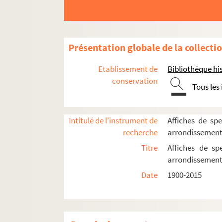
Art Studio Théâtre
e
Astelle-Théâtre du XIX
Présentation globale de la collecti
Bouffon théâtre
La Cabane. Odéon Théâtre de l'Europe
Etablissement de
Bibliothèque his
Le Centquatre
conservation
Tous les
Centre Paris Anim' Place des Fêtes
Cité de la musique-Philharmonie de Pari
Intitulé de l'instrument de
Affiches de spe
École nationale supérieure d'architecture 
recherche
arrondissemen
Espace Flandre
Titre
Affiches de sp
Espace Mathis
arrondissemen
Péniche Adélaïde
Date
1900-2015
Péniche Anako
Péniche Opéra
Théâtre Clavel