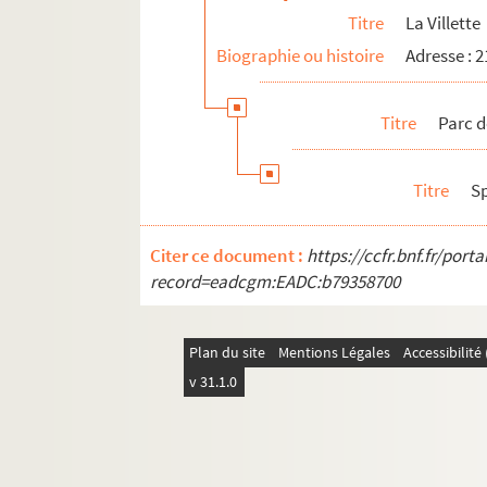
Titre
La Villette
Biographie ou histoire
Adresse : 
Titre
Parc de
Titre
S
Citer ce document :
https://ccfr.bnf.fr/por
record=eadcgm:EADC:b79358700
Plan du site
Mentions Légales
Accessibilit
v 31.1.0