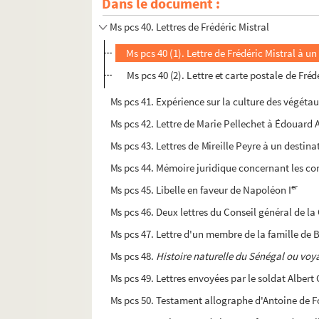
Dans le document :
Ms pcs 39. Lettre de François Mignet au général
Ms pcs 40. Lettres de Frédéric Mistral
Ms pcs 40 (1). Lettre de Frédéric Mistral à u
Ms pcs 40 (2). Lettre et carte postale de Fr
Ms pcs 41. Expérience sur la culture des végéta
Ms pcs 42. Lettre de Marie Pellechet à Édouard
Ms pcs 43. Lettres de Mireille Peyre à un destin
Ms pcs 44. Mémoire juridique concernant les c
er
Ms pcs 45. Libelle en faveur de Napoléon I
Ms pcs 46. Deux lettres du Conseil général de l
Ms pcs 47. Lettre d'un membre de la famille de 
Ms pcs 48.
Histoire naturelle du Sénégal ou vo
Ms pcs 49. Lettres envoyées par le soldat Albe
Ms pcs 50. Testament allographe d'Antoine de 