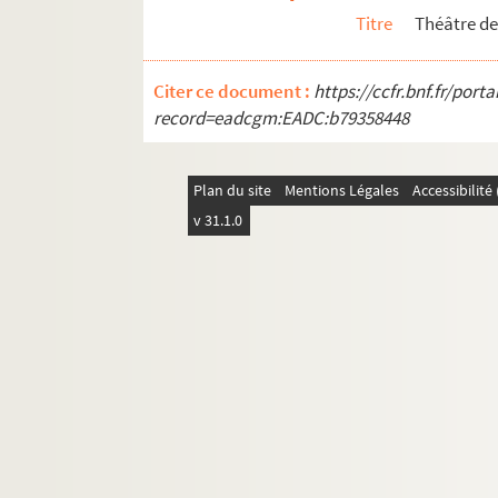
Titre
Théâtre de
Citer ce document :
https://ccfr.bnf.fr/por
record=eadcgm:EADC:b79358448
Plan du site
Mentions Légales
Accessibilit
v 31.1.0