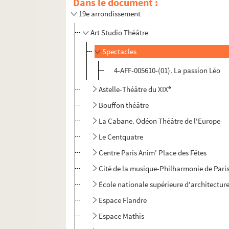
Dans le document :
19e arrondissement
Art Studio Théâtre
Spectacles
4-AFF-005610-(01). La passion Léo
e
Astelle-Théâtre du XIX
Bouffon théâtre
La Cabane. Odéon Théâtre de l'Europe
Le Centquatre
Centre Paris Anim' Place des Fêtes
Cité de la musique-Philharmonie de Pari
École nationale supérieure d'architecture 
Espace Flandre
Espace Mathis