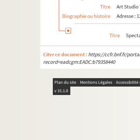
Titre
Art Studio
Biographie ou histoire
Adresse : 
Titre
Spect
Citer ce document :
https://ccfr.bnf.fr/por
record=eadcgm:EADC:b79358440
Plan du site
Mentions Légales
Accessibilit
v 31.1.0