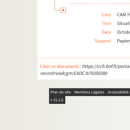
Cote
CAM 7
Titre
Situat
Date
Octob
Support
Papie
Citer ce document :
https://ccfr.bnf.fr/por
record=eadcgm:EADC:b79358380
Plan du site
Mentions Légales
Accessibilit
v 31.1.0