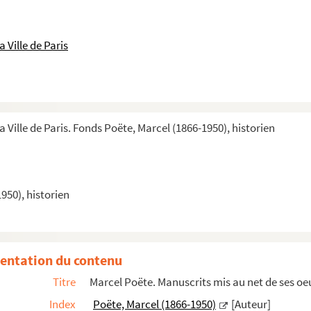
 Ville de Paris
'ordre hospitalier du Saint-Esprit : thèse de s...
a Ville de Paris. Fonds Poëte, Marcel (1866-1950), historien
ée : Paris devant la menace étrangère en 1636
 La promenade publique
950), historien
s jours
 à nos jours. I. La jeunesse, des origines aux ...
entation du contenu
 à nos jours. II. La Cité de la Renaissance. Du...
Titre
Marcel Poëte. Manuscrits mis au net de ses oe
s jours. III. La Spiritualité de la cité c...
Index
Poëte, Marcel (1866-1950)
[Auteur]