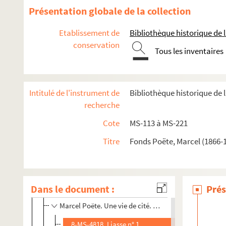
Présentation globale de la collection
Etablissement de
Bibliothèque historique de la
conservation
Tous les inventaires
8-MS-4809. Marcel Poëte. Étude sur les origines et la règle de l
Intitulé de l'instrument de
Bibliothèque historique de l
recherche
Marcel Poëte. Manuscrits mis au net de ses oeuvres publiées
Cote
MS-113 à MS-221
Marcel Poëte. Une première manifestation d'union sacr
Marcel Poëte. Au jardin des Tuileries. L'art du jardin.
Titre
Fonds Poëte, Marcel (1866-1
Marcel Poëte. Une vie de cité. Paris, de sa naissance à no
Marcel Poëte. Une vie de cité. Paris, de sa naissance
Dans le document :
Prés
Marcel Poëte. Une vie de cité. Paris, de sa naissance
Marcel Poëte. Une vie de cité. Paris, de sa naissance à no
8-MS-4818. Liasse n° 1