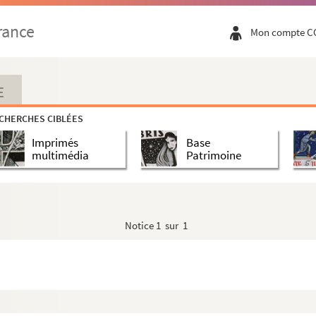
rance
Mon compte C
E
CHERCHES CIBLÉES
Imprimés
Base
multimédia
Patrimoine
Notice
1 sur 1