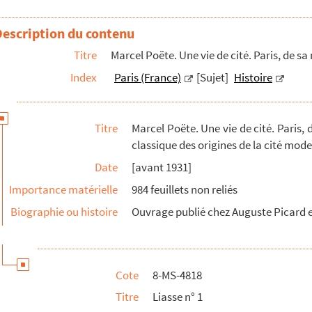
Description du contenu
Titre
Marcel Poëte. Une vie de cité. Paris, de sa
Index
Paris (France)
[Sujet]
Histoire
naissance à nos jours. Album. 600 illustrations d'après ...
Titre
Marcel Poëte. Une vie de cité. Paris, d
classique des origines de la cité mode
Date
[avant 1931]
extes rédigés de conférences, cours, arti...
Importance matérielle
984 feuillets non reliés
et textes rédigés
Biographie ou histoire
Ouvrage publié chez Auguste Picard e
 travail et textes rédigés
cles, etc.
Cote
8-MS-4818
ons (1920-1921)
Titre
Liasse n° 1