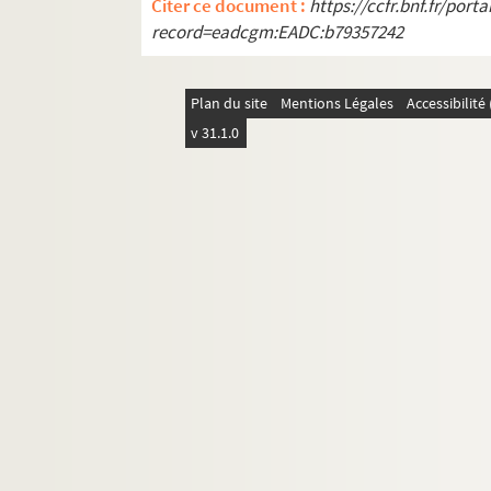
Citer ce document :
https://ccfr.bnf.fr/por
record=eadcgm:EADC:b79357242
Plan du site
Mentions Légales
Accessibilit
v 31.1.0