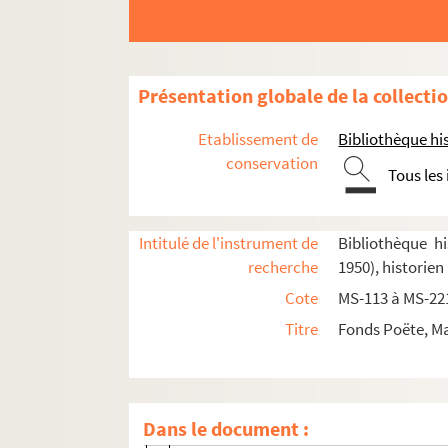
Présentation globale de la collecti
Etablissement de
Bibliothèque his
conservation
Tous les
8-MS-4809. Marcel Poëte. Étude sur les origines et
Intitulé de l'instrument de
Bibliothèque hi
Marcel Poëte. Manuscrits mis au net de ses oeu
recherche
1950), historien
Cote
MS-113 à MS-22
Marcel Poëte. Une première manifestation
Titre
Fonds Poëte, Ma
Marcel Poëte. Au jardin des Tuileries. L'
Marcel Poëte. Une vie de cité. Paris, de sa n
Marcel Poëte. Une vie de cité. Paris, d
Dans le document :
Marcel Poëte. Une vie de cité. Paris, de s