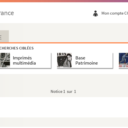
rance
Mon compte C
E
CHERCHES CIBLÉES
Imprimés
Base
multimédia
Patrimoine
Notice
1 sur 1
 Lyon, Commissaire régional des Eclaireurs de Franc...
ulturelles et de presse, Ambassade du Danemark)