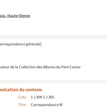
uzac, Haute-Vienne
Correspondance générale)
e du Bureau International d’Education, Genève)
tour de la Collection des Albums du Père Castor
t Rollin à Paris)
entation du contenu
Cote
1 J 304-1 J 305
Titre
Correspondance W