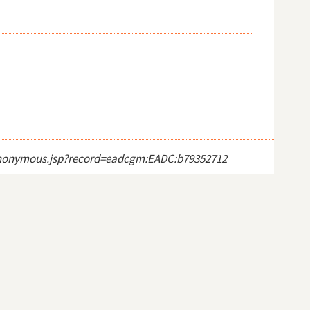
ct_anonymous.jsp?record=eadcgm:EADC:b79352712