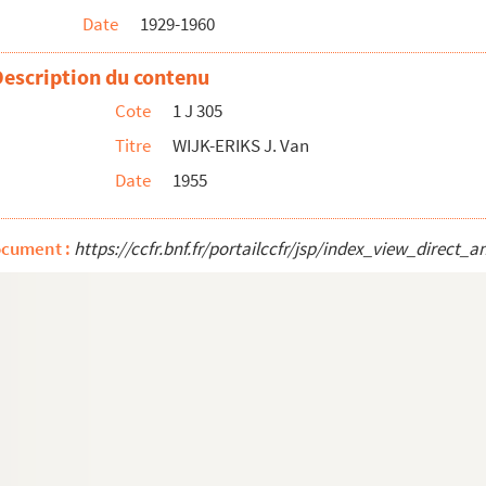
Date
1929-1960
urg)
Description du contenu
Cote
1 J 305
octeur Marga Begiebing)
Titre
WIJK-ERIKS J. Van
Date
1955
ocument :
https://ccfr.bnf.fr/portailccfr/jsp/index_view_dire
tique d'Amsterdam)