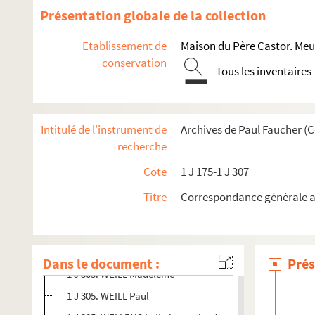
1 J 304. WARREN E. (Fox-Film, Paris)
Présentation globale de la collection
1 J 304. WARTELLE M. T. (Institutrice à Lille)
Etablissement de
Maison du Père Castor. Me
1 J 304. WATERSCHOOT H. F.
conservation
Tous les inventaires
1 J 304. WATHEJ Marie L. (Lycée franco-arabe de Damas)
1 J 304. WATTIEZ
1 J 304. WEBER (Studio de reportages photographiques)
Intitulé de l'instrument de
Archives de Paul Faucher (
1 J 304. WEBER Blanche (Section de littérature enfantin
recherche
1 J 304. WEEBER Adrienne
Cote
1 J 175-1 J 307
1 J 304. WEIL Lucie
Titre
Correspondance générale au
1 J 304. WEIL Raymond
1 J 305. WEILER Alfred (Professeur aux lycées Saint-Louis e
1 J 305. WEILER Françoise
Dans le document :
Prés
1 J 305. WEILL Madeleine
1 J 305. WEILL Paul