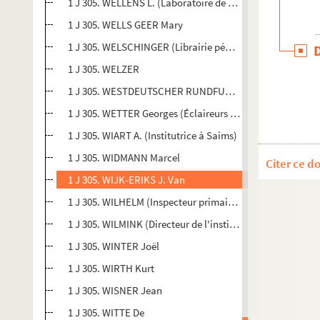
1 J 305. WELLENS L. (Laboratoire de biométrie à Liège)
1 J 305. WELLS GEER Mary
1 J 305. WELSCHINGER (Librairie pédagogique à Strasbo
1 J 305. WELZER
1 J 305. WESTDEUTSCHER RUNDFUNK (Docteur Jaitner, D
1 J 305. WETTER Georges (Éclaireurs de France)
1 J 305. WIART A. (Institutrice à Saims)
1 J 305. WIDMANN Marcel
Citer ce d
1 J 305. WIJK-ERIKS J. Van
1 J 305. WILHELM (Inspecteur primaire à Saint-Dié)
1 J 305. WILMINK (Directeur de l'institut pédo-thérapeu
1 J 305. WINTER Joël
1 J 305. WIRTH Kurt
1 J 305. WISNER Jean
1 J 305. WITTE De