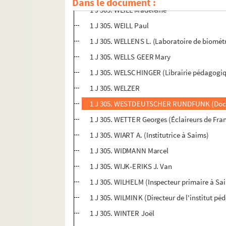
Dans le document :
1 J 305. WEILL Madeleine
1 J 305. WEILL Paul
1 J 305. WELLENS L. (Laboratoire de biométr
1 J 305. WELLS GEER Mary
1 J 305. WELSCHINGER (Librairie pédagogiq
1 J 305. WELZER
1 J 305. WESTDEUTSCHER RUNDFUNK (Docteu
1 J 305. WETTER Georges (Éclaireurs de Fra
1 J 305. WIART A. (Institutrice à Saims)
1 J 305. WIDMANN Marcel
1 J 305. WIJK-ERIKS J. Van
1 J 305. WILHELM (Inspecteur primaire à Sai
1 J 305. WILMINK (Directeur de l'institut 
1 J 305. WINTER Joël