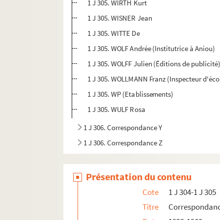
1 J 305. WIRTH Kurt
1 J 305. WISNER Jean
1 J 305. WITTE De
1 J 305. WOLF Andrée (Institutrice à Aniou)
1 J 305. WOLFF Julien (Éditions de publicité
1 J 305. WOLLMANN Franz (Inspecteur d'éco
1 J 305. WP (Etablissements)
1 J 305. WULF Rosa
1 J 306. Correspondance Y
1 J 306. Correspondance Z
Présentation du contenu
Cote
1 J 304-1 J 305
Titre
Correspondan