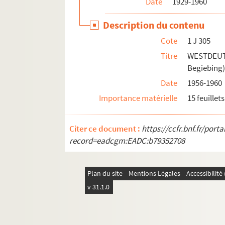
Date
1929-1960
Description du contenu
Cote
1 J 305
Titre
WESTDEUT
Begiebing
Date
1956-1960
Importance matérielle
15 feuillets
Citer ce document :
https://ccfr.bnf.fr/por
record=eadcgm:EADC:b79352708
Plan du site
Mentions Légales
Accessibilit
v 31.1.0