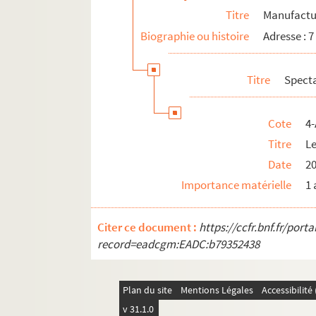
Titre
Manufactu
Biographie ou histoire
Adresse : 7
Titre
Spect
Cote
4-
Titre
Le
Date
2
Importance matérielle
1 
Citer ce document :
https://ccfr.bnf.fr/por
record=eadcgm:EADC:b79352438
Plan du site
Mentions Légales
Accessibilit
v 31.1.0