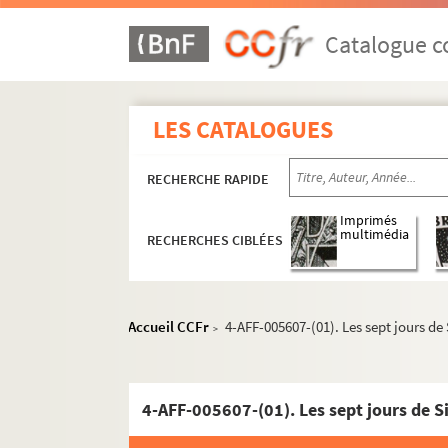
Catalogue co
16e arrondissement
17e arrondissement
LES CATALOGUES
18e arrondissement
RECHERCHE RAPIDE
Les Abbesses
L'Archipel
Imprimés
multimédia
RECHERCHES CIBLÉES
Arènes de Montmartre
Art et Action
Bal du Moulin Rouge
Accueil CCFr
4-AFF-005607-(01). Les sept jours d
>
La Boule noire
Chapiteau Romanès
Chez Plumeau
4-AFF-005607-(01). Les sept jours de 
La Cigale