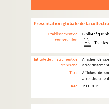
Ciné 13 Théâtre. Ciné-Théâtre du Moulin 
Cirque Médrano
Cour du Maroc
Présentation globale de la collecti
Le Divan du monde
Etablissement de
Bibliothèque his
Dix-Huit Théâtre
conservation
Elysée-Montmartre
Tous les
L'Etoile du Nord
Ève
Intitulé de l'instrument de
Affiches de spe
Le Funambule
recherche
arrondissemen
Le Grand Parquet
Titre
Affiches de sp
arrondissemen
L'Hippodrome
Date
1900-2015
Historial de Montmartre
Au Lapin agile
Lavoir moderne parisien